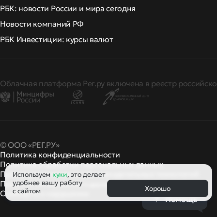
РБК: новости России и мира сегодня
Новости компаний РФ
РБК Инвестиции: курсы валют
Облачная платформа Рег.ру включена в реестр российско
© ООО «РЕГ.РУ»
Политика конфиденциальности
Политика обработки персональных данных
Правила применения рекомендательных технологий
Используем
куки
, это делает
удобнее вашу работу
Правила пользования
правила и политики
и другие
Хорошо
с сайтом
Сообщить о нарушении
Помощь