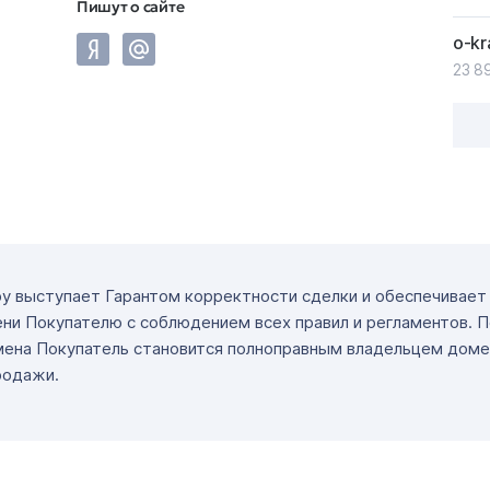
Пишут о сайте
o-kr
23 8
ру выступает Гарантом корректности сделки и обеспечивае
ни Покупателю с соблюдением всех правил и регламентов. 
мена Покупатель становится полноправным владельцем доме
родажи.