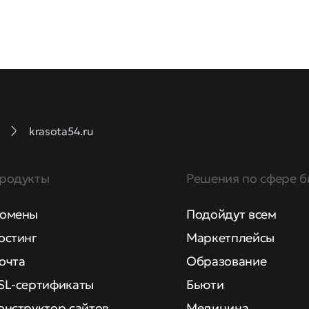
krasota54.ru
родукты
Решения по сфере б
омены
Подойдут всем
остинг
Маркетплейсы
очта
Образование
SL-сертификаты
Бьюти
онструктор сайтов
Медицина