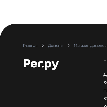
Главная
Домены
Магазин доменов
П
Д
Х
П
S
К