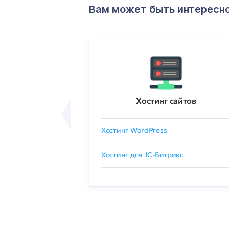
Вам может быть интересн
ртификаты
Хостинг сайтов
сертификат
Хостинг WordPress
 GlobalSign
Хостинг для 1C-Битрикс