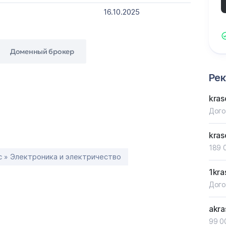
16.10.2025
Доменный брокер
Ре
kras
Дого
kras
189 
с » Электроника и электричество
1kra
Дого
akra
99 0