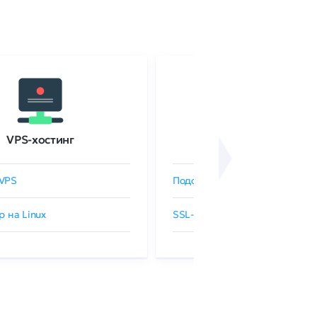
VPS-хостинг
SSL-сертификаты
VPS
Подобрать SSL-сертификат
р на Linux
SSL-сертификаты GlobalSign