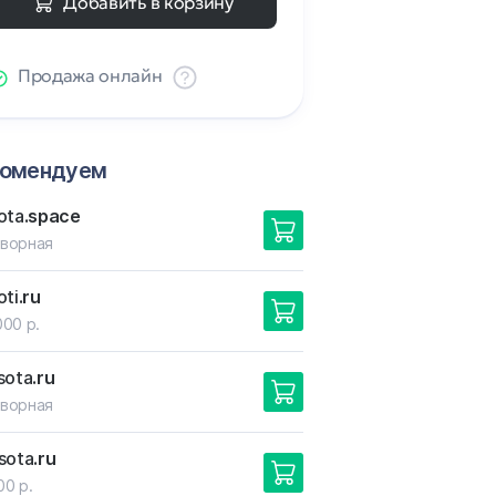
Добавить в корзину
Продажа онлайн
комендуем
ota
.space
ворная
oti
.ru
000 р.
sota
.ru
ворная
sota
.ru
00 р.