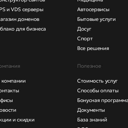
PS и VDS серверы
Автосервисы
агазин доменов
Бытовые услуги
блако для бизнеса
Досуг
Спорт
Все решения
омпания
Полезное
 компании
Стоимость услуг
онтакты
Способы оплаты
фисы
Бонусная программ
овости
Документы
кции и скидки
База знаний