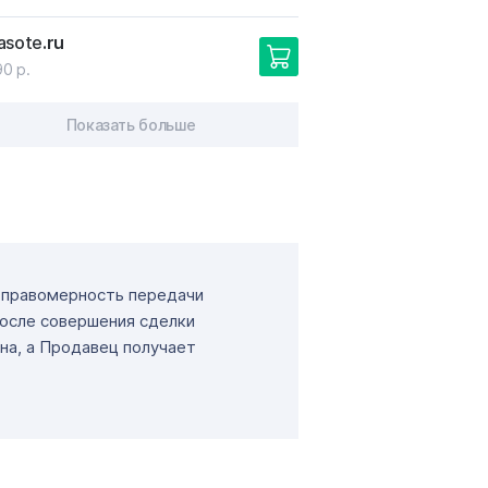
asote
.ru
90 р.
Показать больше
т правомерность передачи
После совершения сделки
на, а Продавец получает