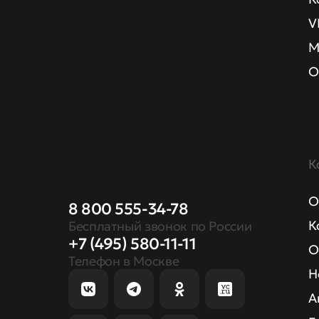
V
М
О
К
О
8 800 555-34-78
К
Бесплатный звонок по России
+7 (495) 580-11-11
О
Телефон в Москве
Н
А