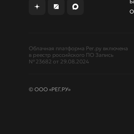
Б
О
Облачная платформа Рег.ру включена
в реестр российского ПО Запись
№ 23682 от 29.08.2024
© ООО «РЕГ.РУ»