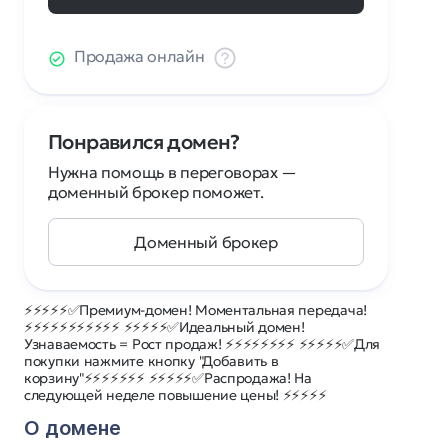
Продажа онлайн
Понравился домен?
Нужна помощь в переговорах —
доменный брокер поможет.
Доменный брокер
⚡⚡⚡⚡⚡✅Премиум-домен! Моментальная передача!
⚡⚡⚡⚡⚡⚡⚡⚡⚡⚡⚡ ⚡⚡⚡⚡⚡✅Идеальный домен!
Узнаваемость = Рост продаж! ⚡⚡⚡⚡⚡⚡⚡⚡ ⚡⚡⚡⚡⚡✅Для
покупки нажмите кнопку "Добавить в
корзину"⚡⚡⚡⚡⚡⚡⚡ ⚡⚡⚡⚡⚡✅Распродажа! На
следующей неделе повышение цены! ⚡⚡⚡⚡⚡
О домене