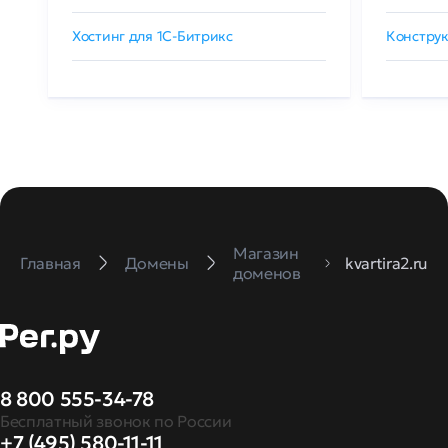
Хостинг для 1C-Битрикс
Конструк
Магазин
Главная
Домены
kvartira2.ru
доменов
8 800 555-34-78
Бесплатный звонок по России
+7 (495) 580-11-11