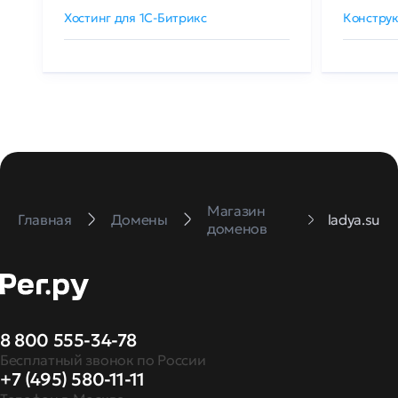
Хостинг для 1C-Битрикс
Конструк
Магазин
Главная
Домены
ladya.su
доменов
8 800 555-34-78
Бесплатный звонок по России
+7 (495) 580-11-11