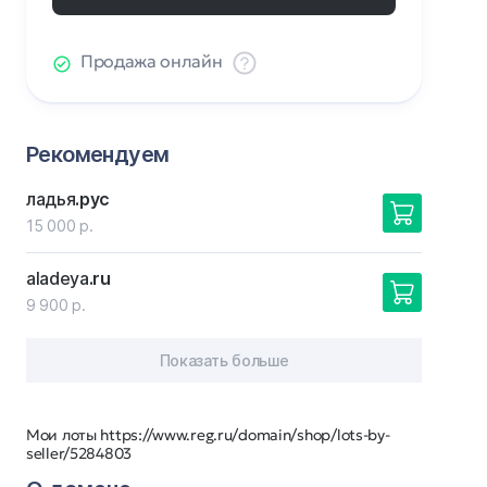
Продажа онлайн
Рекомендуем
ладья
.рус
15 000 р.
aladeya
.ru
9 900 р.
Показать больше
Мои лоты https://www.reg.ru/domain/shop/lots-by-
seller/5284803