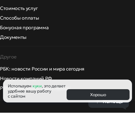
Стоимость услуг
Способы оплаты
Бонусная программа
Документы
Другое
РБК: новости России и мира сегодня
Новости компаний РФ
Используем
куки
, это делает
РБК Инвестиции: курсы валют
удобнее вашу работу
Хорошо
с сайтом
Помощь
Облачная платформа Рег.ру включена в реестр российско