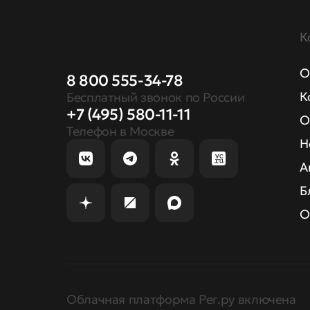
К
О
8 800 555-34-78
К
Бесплатный звонок по России
+7 (495) 580-11-11
О
Телефон в Москве
Н
А
Б
О
Облачная платформа Рег.ру включена