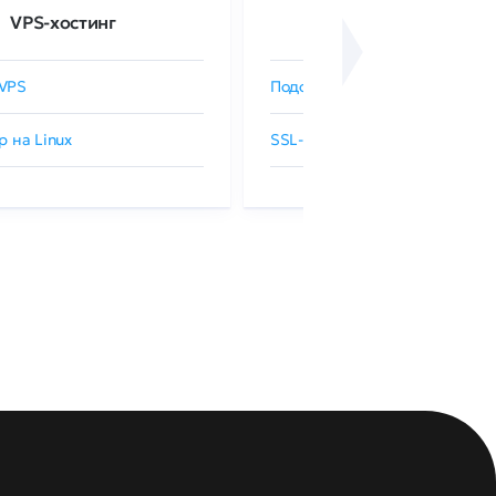
VPS-хостинг
SSL-сертификаты
VPS
Подобрать SSL-сертификат
р на Linux
SSL-сертификаты GlobalSign