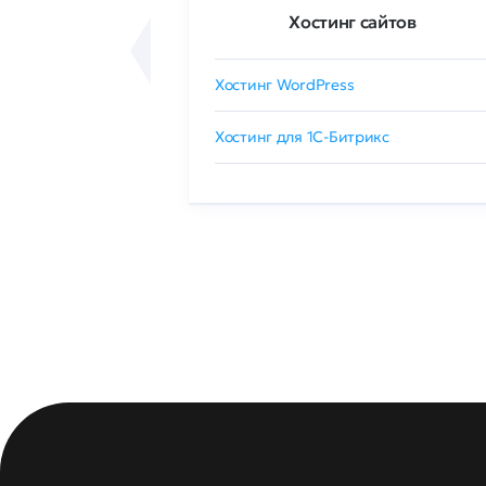
ртификаты
Хостинг сайтов
сертификат
Хостинг WordPress
 GlobalSign
Хостинг для 1C-Битрикс