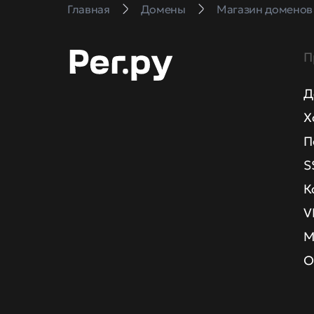
Главная
Домены
Магазин доменов
П
Д
Х
П
S
К
V
М
О