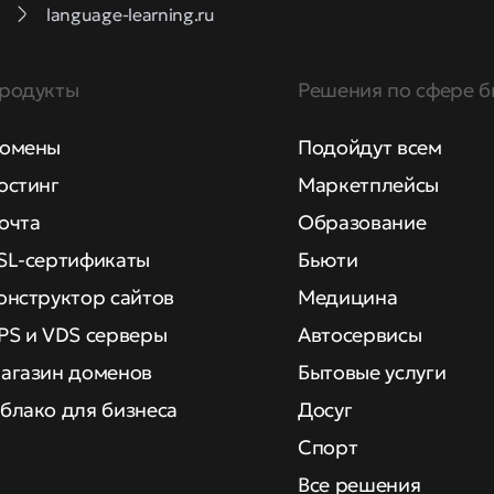
language-learning.ru
родукты
Решения по сфере б
омены
Подойдут всем
остинг
Маркетплейсы
очта
Образование
SL-сертификаты
Бьюти
онструктор сайтов
Медицина
PS и VDS серверы
Автосервисы
агазин доменов
Бытовые услуги
блако для бизнеса
Досуг
Спорт
Все решения