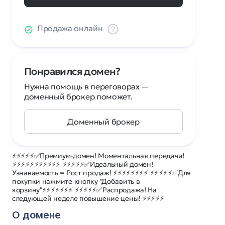
Продажа онлайн
Понравился домен?
Нужна помощь в переговорах —
доменный брокер поможет.
Доменный брокер
⚡⚡⚡⚡⚡✅Премиум-домен! Моментальная передача!
⚡⚡⚡⚡⚡⚡⚡⚡⚡⚡⚡ ⚡⚡⚡⚡⚡✅Идеальный домен!
Узнаваемость = Рост продаж! ⚡⚡⚡⚡⚡⚡⚡⚡ ⚡⚡⚡⚡⚡✅Для
покупки нажмите кнопку "Добавить в
корзину"⚡⚡⚡⚡⚡⚡⚡ ⚡⚡⚡⚡⚡✅Распродажа! На
следующей неделе повышение цены! ⚡⚡⚡⚡⚡
О домене