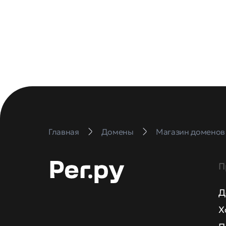
Главная
Домены
Магазин доменов
П
Д
Х