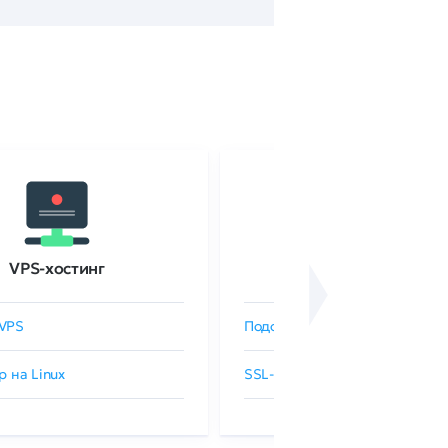
VPS-хостинг
SSL-сертификаты
VPS
Подобрать SSL-сертификат
р на Linux
SSL-сертификаты GlobalSign