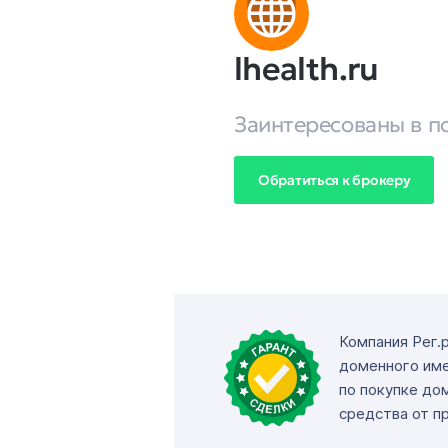
lhealth.ru
Заинтересованы в п
Обратиться к брокеру
Компания Рег.
доменного име
по покупке до
средства от п