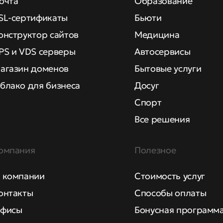
очта
Образование
SL-сертификаты
Бьюти
онструктор сайтов
Медицина
PS и VDS серверы
Автосервисы
агазин доменов
Бытовые услуги
блако для бизнеса
Досуг
Спорт
Все решения
омпания
Полезное
 компании
Стоимость услуг
онтакты
Способы оплаты
фисы
Бонусная программ