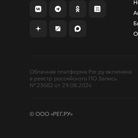
Н
А
Б
О
Облачная платформа Рег.ру включена
в реестр российского ПО Запись
№ 23682 от 29.08.2024
© ООО «РЕГ.РУ»