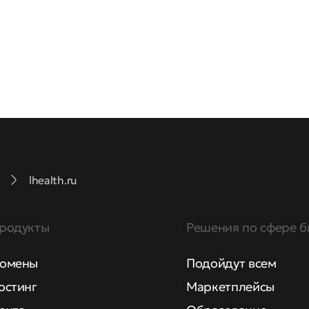
lhealth.ru
родукты
Решения по сфере б
омены
Подойдут всем
остинг
Маркетплейсы