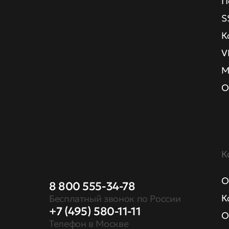
П
S
К
V
М
О
К
О
8 800 555-34-78
К
Бесплатный звонок по России
+7 (495) 580-11-11
О
Телефон в Москве