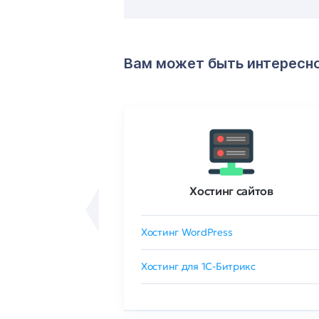
Вам может быть интересн
ртификаты
Хостинг сайтов
сертификат
Хостинг WordPress
 GlobalSign
Хостинг для 1C-Битрикс