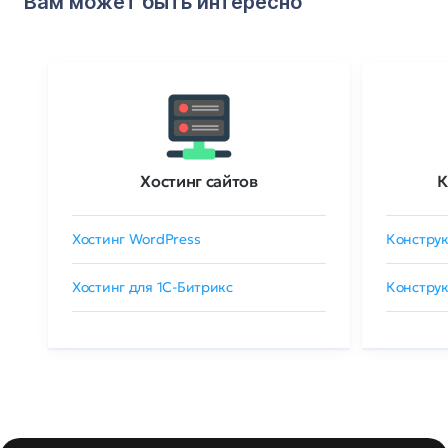
Вам может быть интересно
Хостинг сайтов
К
Хостинг WordPress
Конструк
Хостинг для 1C-Битрикс
Конструк