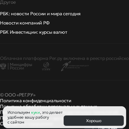
Другое
РБК: новости России и мира сегодня
Новости компаний РФ
РБК Инвестиции: курсы валют
Облачная платформа Рег.ру включена в реестр российско
© ООО «РЕГ.РУ»
Политика конфиденциальности
Политика обработки персональных данных
Правила применения рекомендательных технологий
Используем
куки
, это делает
удобнее вашу работу
Правила пользования
правила и политики
и другие
Хорошо
с сайтом
Сообщить о нарушении
Помощь