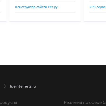
Конструктор сайтов Рег.ру
VPS серве
liveinternets.ru
родукты
Решения по сфере б