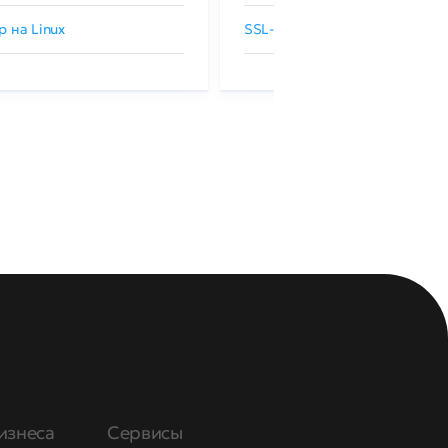
р на Linux
SSL-сертификаты GlobalSign
изнеса
Сервисы