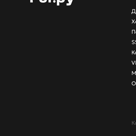
Д
Х
П
S
К
V
М
О
К