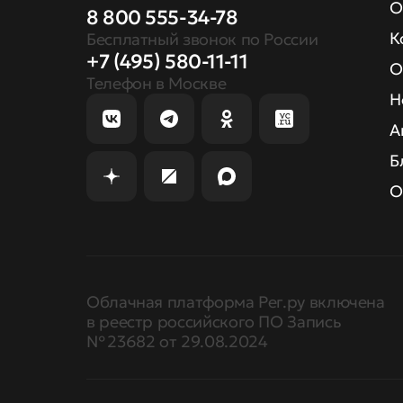
О
8 800 555-34-78
К
Бесплатный звонок по России
+7 (495) 580-11-11
О
Телефон в Москве
Н
А
Б
О
Облачная платформа Рег.ру включена
в реестр российского ПО Запись
№ 23682 от 29.08.2024