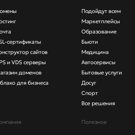
омены
Подойдут всем
остинг
Маркетплейсы
очта
Образование
SL-сертификаты
Бьюти
онструктор сайтов
Медицина
PS и VDS серверы
Автосервисы
агазин доменов
Бытовые услуги
блако для бизнеса
Досуг
Спорт
Все решения
омпания
Полезное