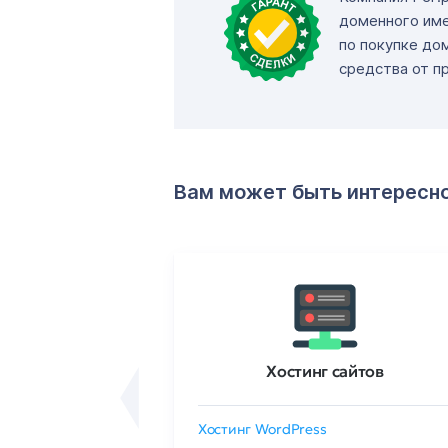
доменного име
по покупке до
средства от п
Вам может быть интересн
ртификаты
Хостинг сайтов
сертификат
Хостинг WordPress