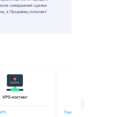
После совершения сделки
на, а Продавец получает
VPS-хостинг
SSL-сертификаты
VPS
Подобрать SSL-сертификат