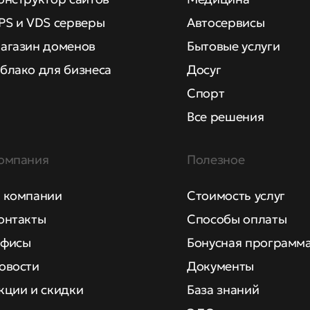
PS и VDS серверы
Автосервисы
агазин доменов
Бытовые услуги
блако для бизнеса
Досуг
Спорт
Все решения
омпания
Полезное
 компании
Стоимость услуг
онтакты
Способы оплаты
фисы
Бонусная программ
овости
Документы
кции и скидки
База знаний