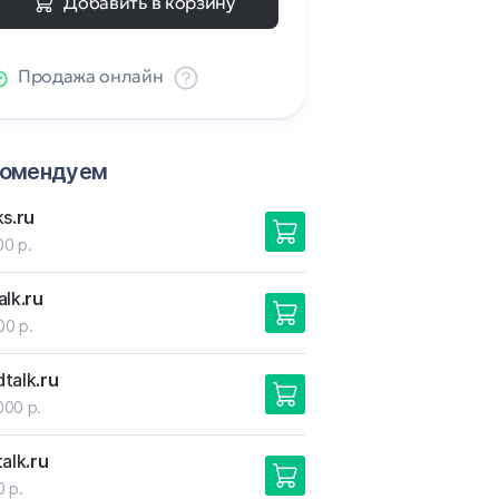
Добавить в корзину
Продажа онлайн
комендуем
ks
.ru
00 р.
alk
.ru
00 р.
talk
.ru
000 р.
talk
.ru
0 р.