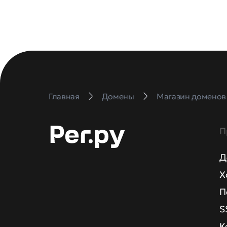
Главная
Домены
Магазин доменов
П
Д
Х
П
S
К