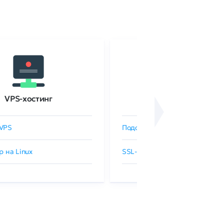
VPS-хостинг
SSL-сертификаты
VPS
Подобрать SSL-сертификат
р на Linux
SSL-сертификаты GlobalSign