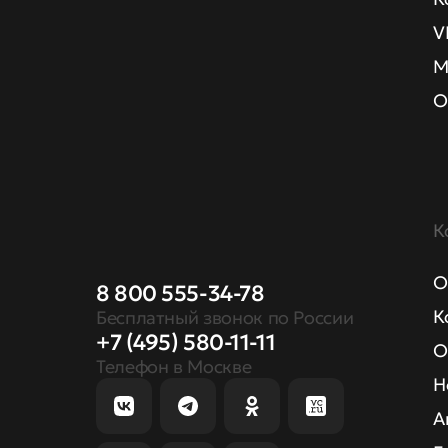
V
М
О
К
О
8 800 555-34-78
К
Бесплатный звонок по России
+7 (495) 580-11-11
О
Телефон в Москве
Н
А