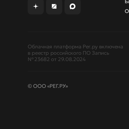
Б
О
Облачная платформа Рег.ру включена
в реестр российского ПО Запись
№ 23682 от 29.08.2024
© ООО «РЕГ.РУ»