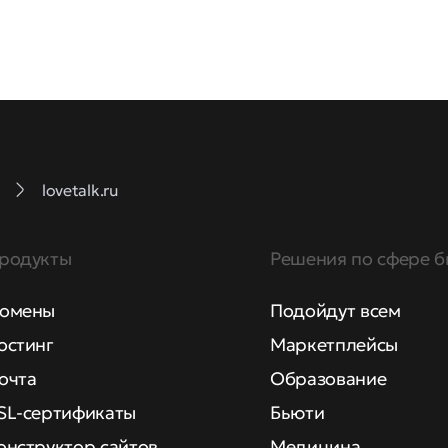
lovetalk.ru
родукты
Решения по сфере б
омены
Подойдут всем
остинг
Маркетплейсы
очта
Образование
SL-сертификаты
Бьюти
онструктор сайтов
Медицина