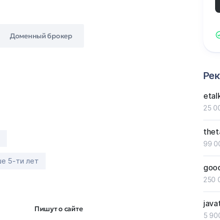
Доменный брокер
Ре
etal
25 0
thet
99 0
е 5-ти лет
good
250 
java
Пишут о сайте
5 90