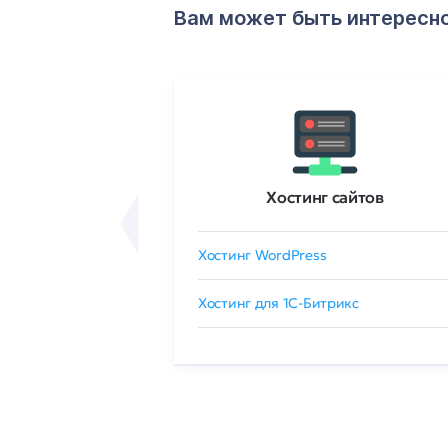
Вам может быть интересн
ртификаты
Хостинг сайтов
сертификат
Хостинг WordPress
 GlobalSign
Хостинг для 1C-Битрикс