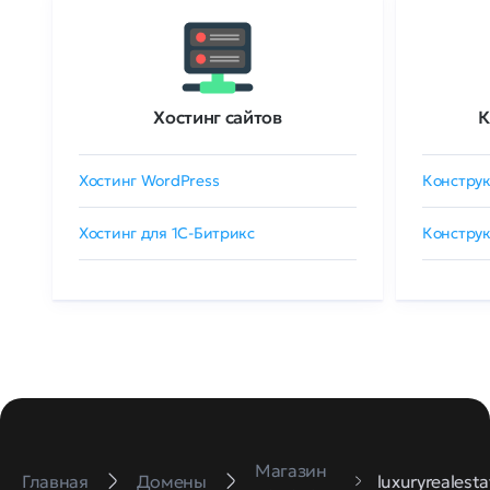
Хостинг сайтов
К
Хостинг WordPress
Конструк
Хостинг для 1C-Битрикс
Конструк
Магазин
Главная
Домены
luxuryrealesta