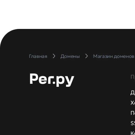
Главная
Домены
Магазин доменов
П
Д
Х
П
S
К