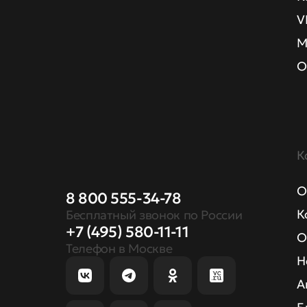
V
М
О
К
О
8 800 555-34-78
К
Бесплатный звонок по России
+7 (495) 580-11-11
О
Телефон в Москве
Н
А