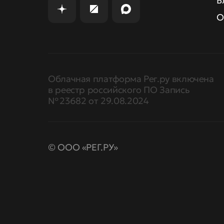
Б
О
Облачная платформа Рег.ру включена
в реестр российского ПО Запись
№ 23682 от 29.08.2024
© ООО «РЕГ.РУ»