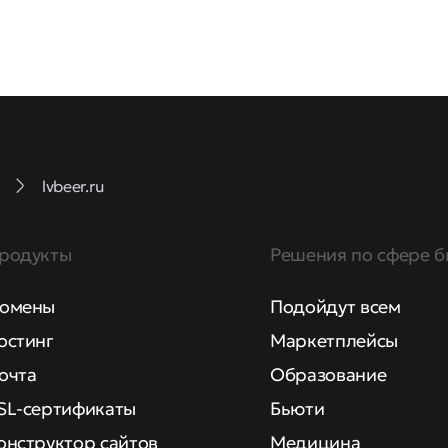
lvbeer.ru
родукты
Решения по сфере б
омены
Подойдут всем
остинг
Маркетплейсы
очта
Образование
SL-сертификаты
Бьюти
онструктор сайтов
Медицина