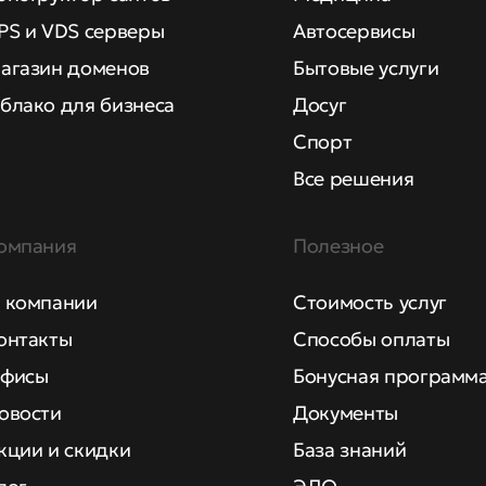
PS и VDS серверы
Автосервисы
агазин доменов
Бытовые услуги
блако для бизнеса
Досуг
Спорт
Все решения
омпания
Полезное
 компании
Стоимость услуг
онтакты
Способы оплаты
фисы
Бонусная программ
овости
Документы
кции и скидки
База знаний