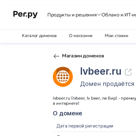
Продукты и решения
Облако и ИТ-и
Каталог доменов
О магазине
Мои ставки
Магазин доменов
lvbeer.ru
Домен продаётся
lvbeer.ru (lvbeer, lv beer, лв бир) - п
в интернете!
О домене
Дата первой регистрации