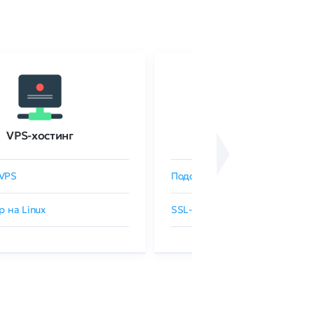
VPS-хостинг
SSL-сертификаты
VPS
Подобрать SSL-сертификат
р на Linux
SSL-сертификаты GlobalSign