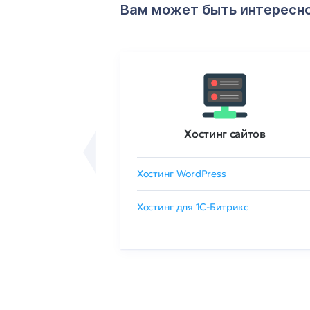
Вам может быть интересн
ртификаты
Хостинг сайтов
сертификат
Хостинг WordPress
 GlobalSign
Хостинг для 1C-Битрикс