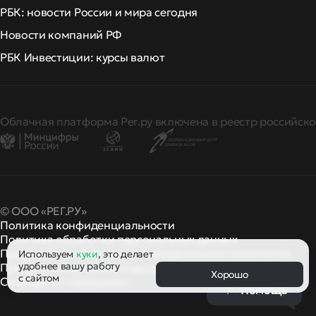
РБК: новости России и мира сегодня
Новости компаний РФ
РБК Инвестиции: курсы валют
Облачная платформа Рег.ру включена в реестр российско
© ООО «РЕГ.РУ»
Политика конфиденциальности
Политика обработки персональных данных
Правила применения рекомендательных технологий
Используем
куки
, это делает
удобнее вашу работу
Правила пользования
правила и политики
и другие
Хорошо
с сайтом
Сообщить о нарушении
Помощь