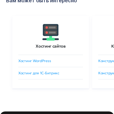
Вам может быть интересно
Хостинг сайтов
К
Хостинг WordPress
Конструк
Хостинг для 1C-Битрикс
Конструк