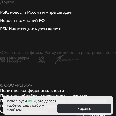
Другое
РБК: новости России и мира сегодня
Новости компаний РФ
РБК Инвестиции: курсы валют
Облачная платформа Рег.ру включена в реестр российско
© ООО «РЕГ.РУ»
Политика конфиденциальности
Политика обработки персональных данных
Правила применения рекомендательных технологий
Используем
куки
, это делает
удобнее вашу работу
Правила пользования
правила и политики
и другие
Хорошо
с сайтом
Сообщить о нарушении
Помощь