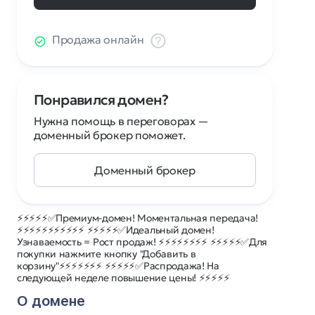
Продажа онлайн
Понравился домен?
Нужна помощь в переговорах —
доменный брокер поможет.
Доменный брокер
⚡⚡⚡⚡⚡✅Премиум-домен! Моментальная передача!
⚡⚡⚡⚡⚡⚡⚡⚡⚡⚡⚡ ⚡⚡⚡⚡⚡✅Идеальный домен!
Узнаваемость = Рост продаж! ⚡⚡⚡⚡⚡⚡⚡⚡ ⚡⚡⚡⚡⚡✅Для
покупки нажмите кнопку "Добавить в
корзину"⚡⚡⚡⚡⚡⚡⚡ ⚡⚡⚡⚡⚡✅Распродажа! На
следующей неделе повышение цены! ⚡⚡⚡⚡⚡
О домене