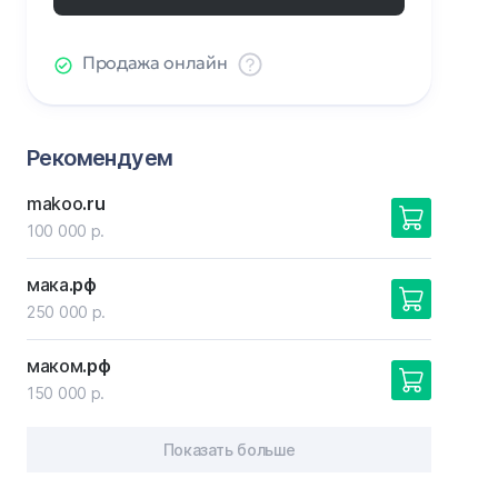
Продажа онлайн
Рекомендуем
makoo
.ru
100 000 р.
мака
.рф
250 000 р.
маком
.рф
150 000 р.
Показать больше