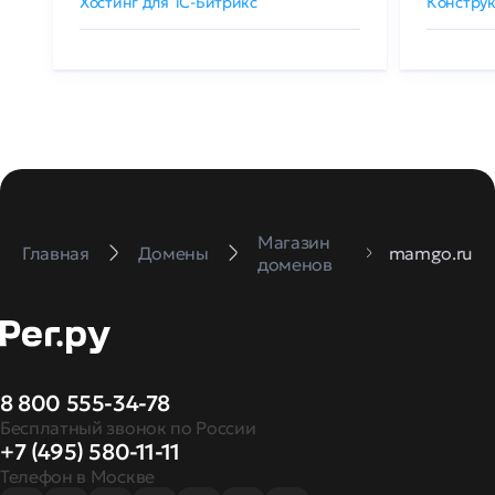
Хостинг для 1C-Битрикс
Конструк
Магазин
Главная
Домены
mamgo.ru
доменов
8 800 555-34-78
Бесплатный звонок по России
+7 (495) 580-11-11
Телефон в Москве