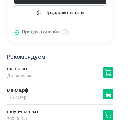
Предложить цену
Продажа онлайн
Рекомендуем
mame
.su
Договорная
ма-ма
.рф
175 400 р.
moya-mama
.ru
200 000 р.