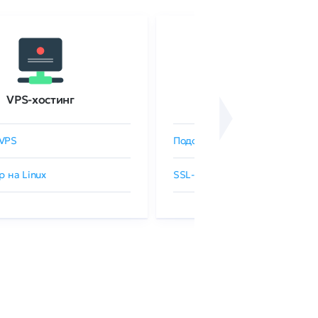
VPS-хостинг
SSL-сертификаты
VPS
Подобрать SSL-сертификат
р на Linux
SSL-сертификаты GlobalSign