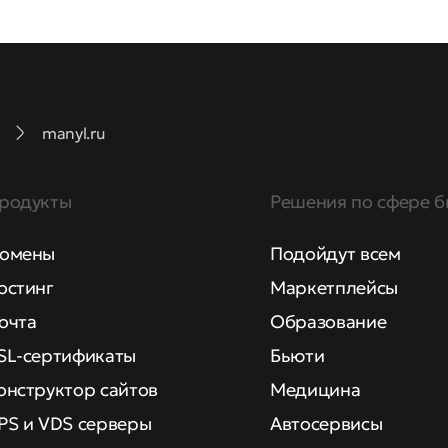
manyl.ru
родукты
Решения по сфере б
омены
Подойдут всем
остинг
Маркетплейсы
очта
Образование
SL-сертификаты
Бьюти
онструктор сайтов
Медицина
PS и VDS серверы
Автосервисы