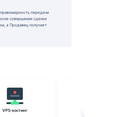
т правомерность передачи
После совершения сделки
на, а Продавец получает
VPS-хостинг
SSL-сертификаты