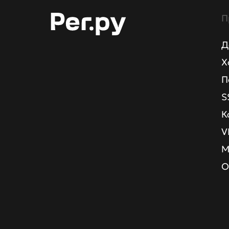
П
Д
Х
П
S
К
V
М
О