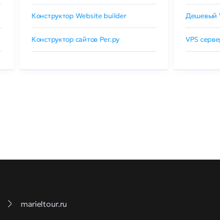
Конструктор Website builder
Дешевый 
Конструктор сайтов Рег.ру
VPS серве
marieltour.ru