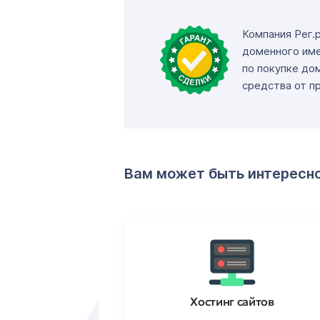
Компания Рег.
доменного име
по покупке до
средства от п
Вам может быть интересн
ртификаты
Хостинг сайтов