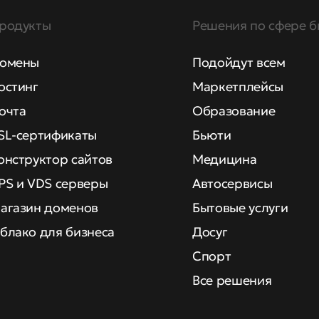
родукты
Решения по сфере б
омены
Подойдут всем
остинг
Маркетплейсы
очта
Образование
SL-сертификаты
Бьюти
онструктор сайтов
Медицина
PS и VDS серверы
Автосервисы
агазин доменов
Бытовые услуги
блако для бизнеса
Досуг
Спорт
Все решения