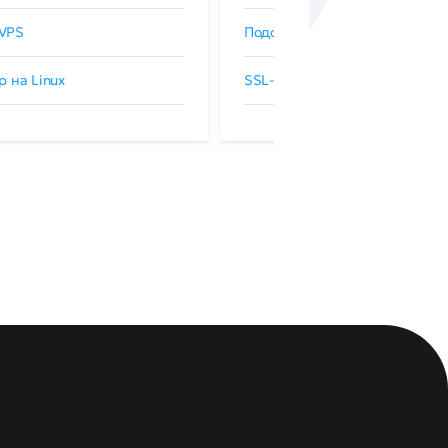
VPS
Подобрать SSL-сертификат
р на Linux
SSL-сертификаты GlobalSign