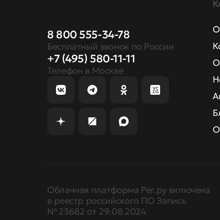
К
О
8 800 555-34-78
К
Бесплатный звонок по России
+7 (495) 580-11-11
О
Телефон в Москве
Н
А
Б
О
Облачная платформа Рег.ру включена
в реестр российского ПО Запись
№ 23682 от 29.08.2024