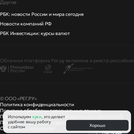
Другое
РБК: новости России и мира сегодня
Новости компаний РФ
РБК Инвестиции: курсы валют
Облачная платформа Рег.ру включена в реестр российско
© ООО «РЕГ.РУ»
Политика конфиденциальности
Политика обработки персональных данных
Правила применения рекомендательных технологий
Используем
куки
, это делает
удобнее вашу работу
Правила пользования
правила и политики
и другие
Хорошо
с сайтом
Сообщить о нарушении
Помощь