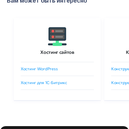
Вам может быть интересно
Хостинг сайтов
К
Хостинг WordPress
Конструк
Хостинг для 1C-Битрикс
Конструк