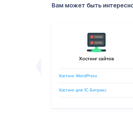
Вам может быть интересн
ртификаты
Хостинг сайтов
сертификат
Хостинг WordPress
 GlobalSign
Хостинг для 1C-Битрикс