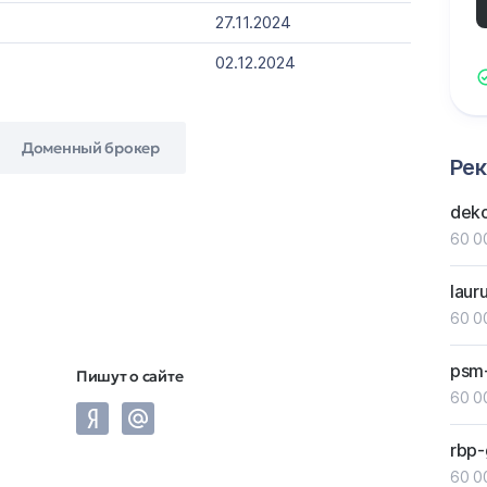
27.11.2024
02.12.2024
Доменный брокер
Ре
dek
60 0
laur
60 0
psm
Пишут о сайте
60 0
rbp-
60 0