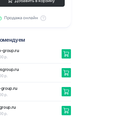
Добавить в корзину
Продажа онлайн
комендуем
o-group
.ru
00 р.
usgroup
.ru
00 р.
-group
.ru
00 р.
group
.ru
00 р.