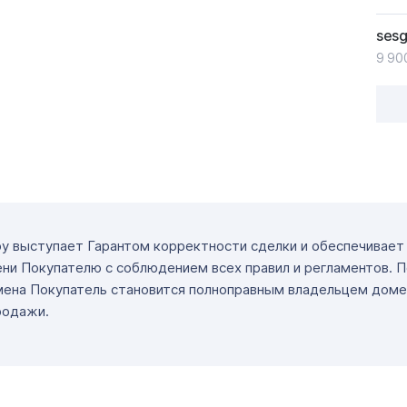
ses
9 90
ру выступает Гарантом корректности сделки и обеспечивае
ни Покупателю с соблюдением всех правил и регламентов. 
мена Покупатель становится полноправным владельцем доме
родажи.