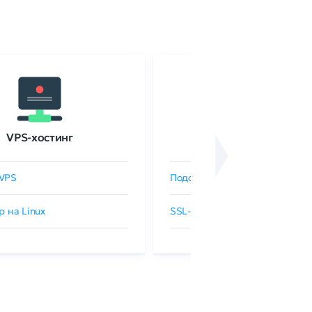
VPS-хостинг
SSL-сертификаты
VPS
Подобрать SSL-сертификат
р на Linux
SSL-сертификаты GlobalSign