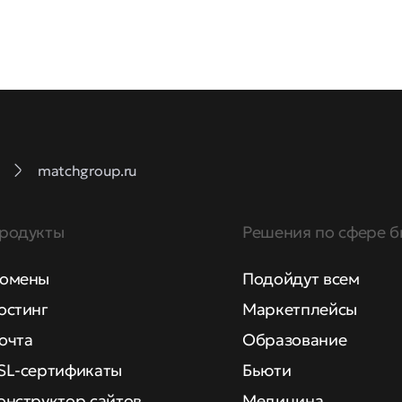
matchgroup.ru
родукты
Решения по сфере б
омены
Подойдут всем
остинг
Маркетплейсы
очта
Образование
SL-сертификаты
Бьюти
онструктор сайтов
Медицина