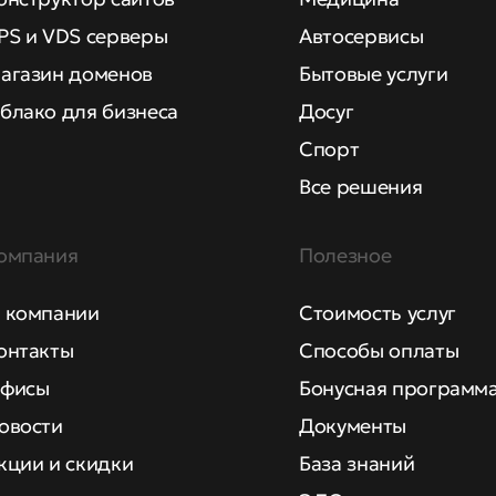
PS и VDS серверы
Автосервисы
агазин доменов
Бытовые услуги
блако для бизнеса
Досуг
Спорт
Все решения
омпания
Полезное
 компании
Стоимость услуг
онтакты
Способы оплаты
фисы
Бонусная программ
овости
Документы
кции и скидки
База знаний