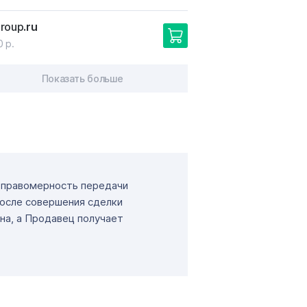
group
.ru
0 р.
Показать больше
т правомерность передачи
После совершения сделки
на, а Продавец получает