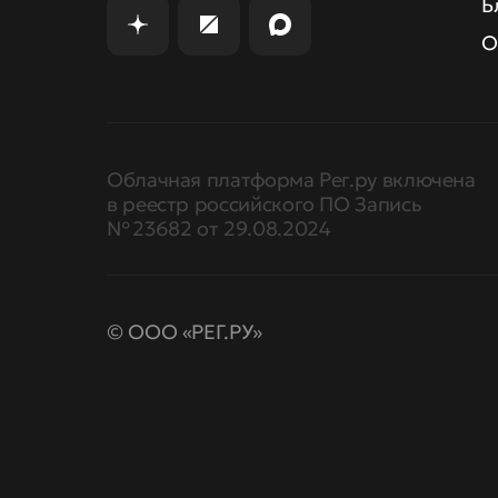
Б
О
Облачная платформа Рег.ру включена
в реестр российского ПО Запись
№ 23682 от 29.08.2024
© ООО «РЕГ.РУ»