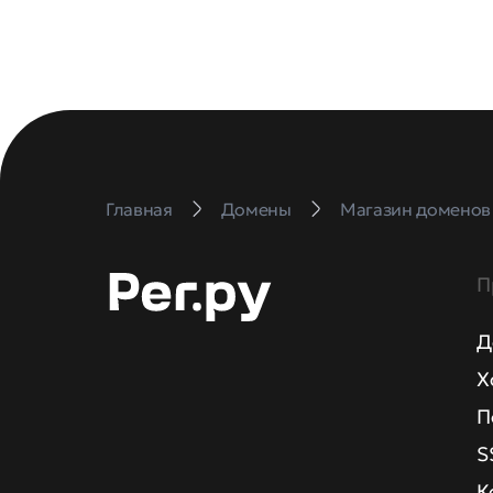
Главная
Домены
Магазин доменов
П
Д
Х
П
S
К