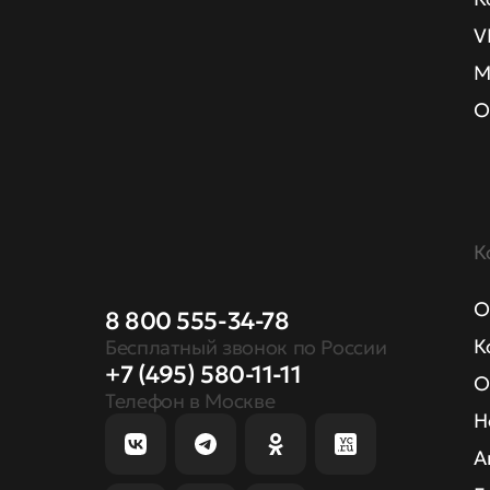
V
М
О
К
О
8 800 555-34-78
К
Бесплатный звонок по России
+7 (495) 580-11-11
О
Телефон в Москве
Н
А