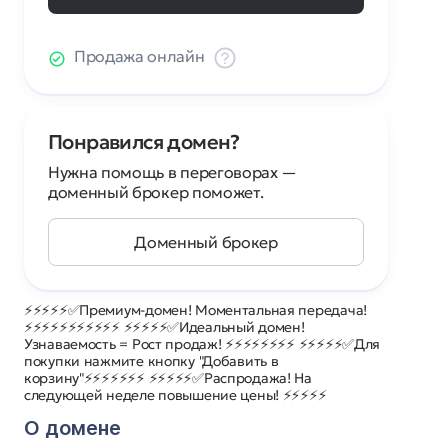
Продажа онлайн
Понравился домен?
Нужна помощь в переговорах —
доменный брокер поможет.
Доменный брокер
⚡⚡⚡⚡⚡✅Премиум-домен! Моментальная передача!
⚡⚡⚡⚡⚡⚡⚡⚡⚡⚡⚡ ⚡⚡⚡⚡⚡✅Идеальный домен!
Узнаваемость = Рост продаж! ⚡⚡⚡⚡⚡⚡⚡⚡ ⚡⚡⚡⚡⚡✅Для
покупки нажмите кнопку "Добавить в
корзину"⚡⚡⚡⚡⚡⚡⚡ ⚡⚡⚡⚡⚡✅Распродажа! На
следующей неделе повышение цены! ⚡⚡⚡⚡⚡
О домене