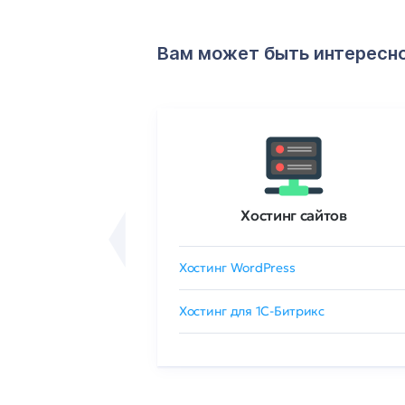
Вам может быть интересн
ртификаты
Хостинг сайтов
сертификат
Хостинг WordPress
 GlobalSign
Хостинг для 1C-Битрикс