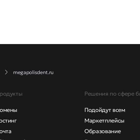
megapolisdent.ru
родукты
Решения по сфере б
омены
Подойдут всем
остинг
Маркетплейсы
очта
Образование