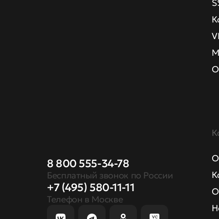
S
К
V
М
О
К
О
8 800 555-34-78
К
Бесплатный звонок по России
+7 (495) 580-11-11
О
Телефон в Москве
Н