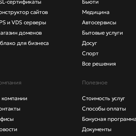
SL-сертификаты
Бьюти
онструктор сайтов
Медицина
PS и VDS серверы
Автосервисы
агазин доменов
Бытовые услуги
блако для бизнеса
Досуг
Спорт
Все решения
омпания
Полезное
 компании
Стоимость услуг
онтакты
Способы оплаты
фисы
Бонусная программ
овости
Документы