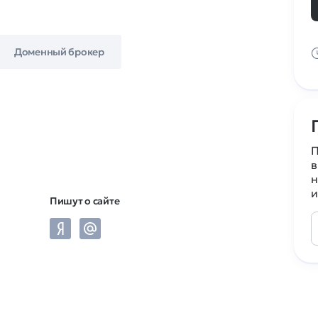
Доменный брокер
П
в
н
и
Пишут о сайте