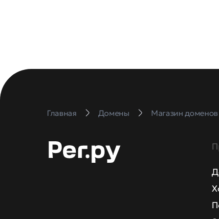
Главная
Домены
Магазин доменов
П
Д
Х
П