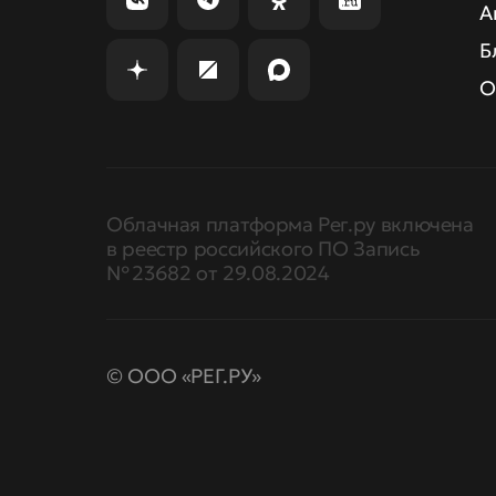
А
Б
О
Облачная платформа Рег.ру включена
в реестр российского ПО Запись
№ 23682 от 29.08.2024
© ООО «РЕГ.РУ»