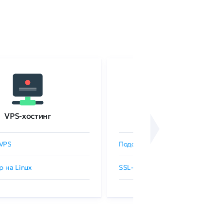
VPS-хостинг
SSL-сертификаты
VPS
Подобрать SSL-сертификат
р на Linux
SSL-сертификаты GlobalSign