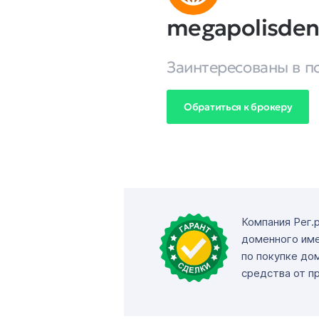
megapolisden
Заинтересованы в п
Обратиться к брокеру
Компания Рег.
доменного име
по покупке до
средства от п