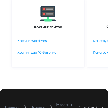
Хостинг сайтов
К
Хостинг WordPress
Конструк
Хостинг для 1C-Битрикс
Конструк
Магазин
Главная
Домены
mirradar.ru