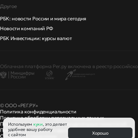
Другое
РБК: новости России и мира сегодня
Новости компаний РФ
РБК Инвестиции: курсы валют
Облачная платформа Рег.ру включена в реестр российско
© ООО «РЕГ.РУ»
Политика конфиденциальности
Политика обработки персональных данных
Правила применения рекомендательных технологий
Используем
куки
, это делает
удобнее вашу работу
Правила пользования
правила и политики
и другие
Хорошо
с сайтом
Сообщить о нарушении