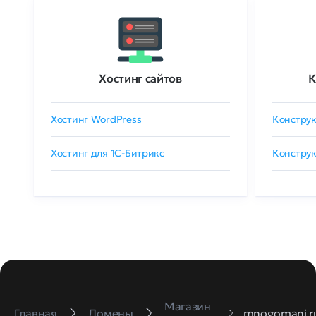
Хостинг сайтов
К
Хостинг WordPress
Конструк
Хостинг для 1C-Битрикс
Конструк
Магазин
Главная
Домены
mnogomani.r