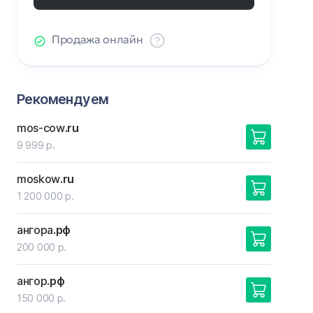
Продажа онлайн
Рекомендуем
mos-cow
.ru
9 999 р.
moskow
.ru
1 200 000 р.
ангора
.рф
200 000 р.
ангор
.рф
150 000 р.