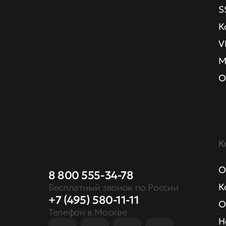
S
К
V
М
О
К
О
8 800 555-34-78
К
Бесплатный звонок по России
+7 (495) 580-11-11
О
Телефон в Москве
Н