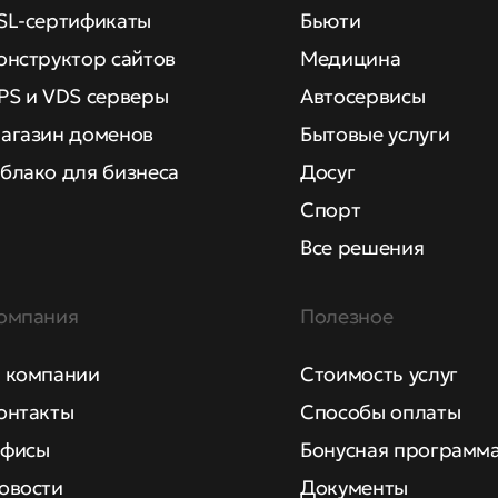
SL-сертификаты
Бьюти
онструктор сайтов
Медицина
PS и VDS серверы
Автосервисы
агазин доменов
Бытовые услуги
блако для бизнеса
Досуг
Спорт
Все решения
омпания
Полезное
 компании
Стоимость услуг
онтакты
Способы оплаты
фисы
Бонусная программ
овости
Документы