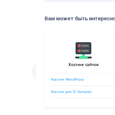
Вам может быть интересн
ртификаты
Хостинг сайтов
сертификат
Хостинг WordPress
 GlobalSign
Хостинг для 1C-Битрикс