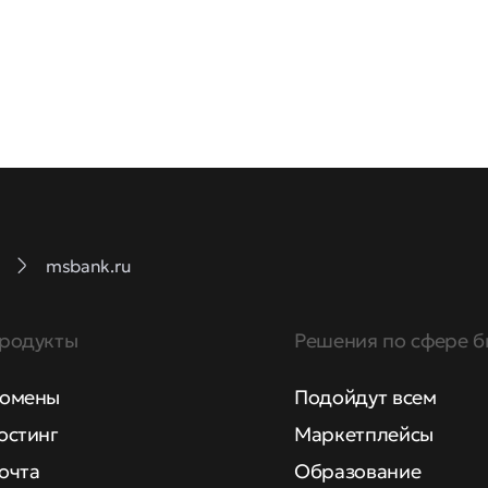
msbank.ru
родукты
Решения по сфере б
омены
Подойдут всем
остинг
Маркетплейсы
очта
Образование