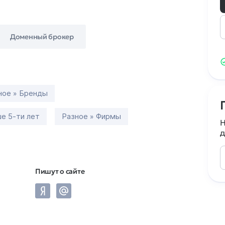
Доменный брокер
ное » Бренды
е 5-ти лет
Разное » Фирмы
Н
д
Пишут о сайте