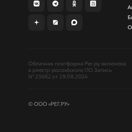
А
Б
О
Облачная платформа Рег.ру включена
в реестр российского ПО Запись
№ 23682 от 29.08.2024
© ООО «РЕГ.РУ»