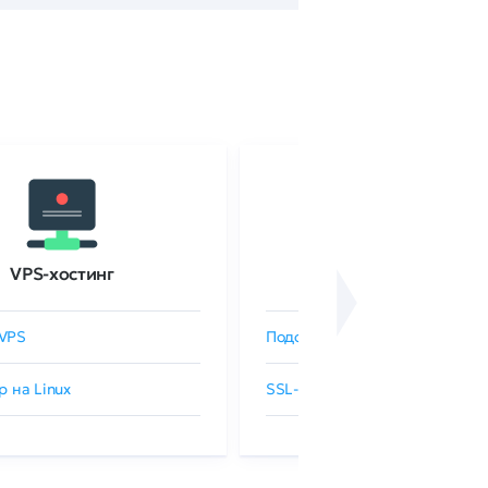
VPS-хостинг
SSL-сертификаты
VPS
Подобрать SSL-сертификат
р на Linux
SSL-сертификаты GlobalSign