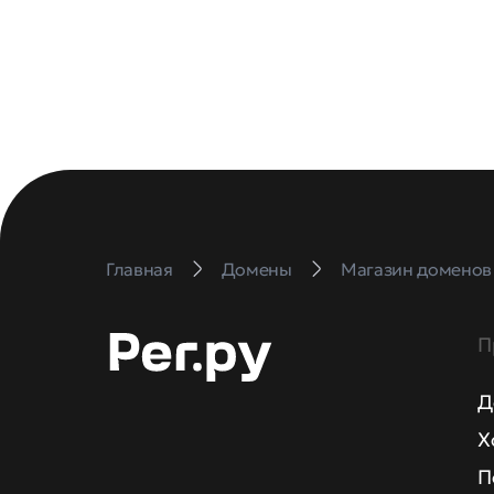
Главная
Домены
Магазин доменов
П
Д
Х
П