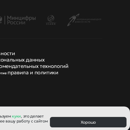
ьности
сональных данных
омендательных технологий
правила и политики
угие
льзуем
куки
, это делает
ее вашу работу с сайтом
Хорошо