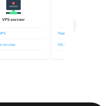
VPS-хостинг
SSL-сертификаты
VPS
Подобрать SSL-сертификат
р на Linux
SSL-сертификаты GlobalSign