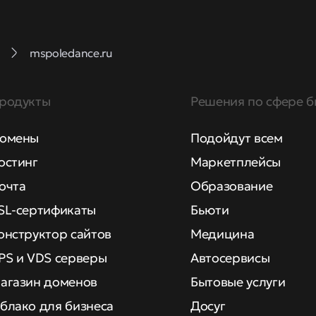
mspoledance.ru
родукты
Решения по сфере б
омены
Подойдут всем
остинг
Маркетплейсы
очта
Образование
SL-сертификаты
Бьюти
онструктор сайтов
Медицина
PS и VDS серверы
Автосервисы
агазин доменов
Бытовые услуги
блако для бизнеса
Досуг