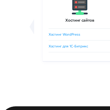
ртификаты
Хостинг сайтов
сертификат
Хостинг WordPress
 GlobalSign
Хостинг для 1C-Битрикс