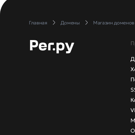
Главная
Домены
Магазин доменов
П
Д
Х
П
S
К
V
М
О