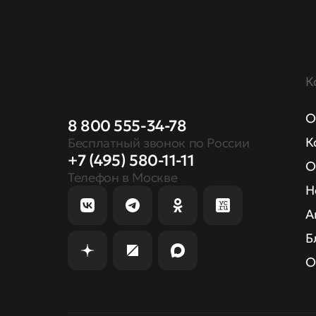
К
О
8 800 555-34-78
К
Бесплатный звонок по России
+7 (495) 580-11-11
О
Телефон в Москве
Н
А
Б
О