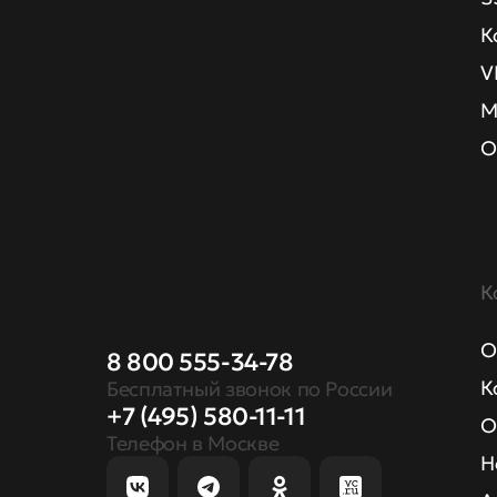
К
V
М
О
К
О
8 800 555-34-78
К
Бесплатный звонок по России
+7 (495) 580-11-11
О
Телефон в Москве
Н