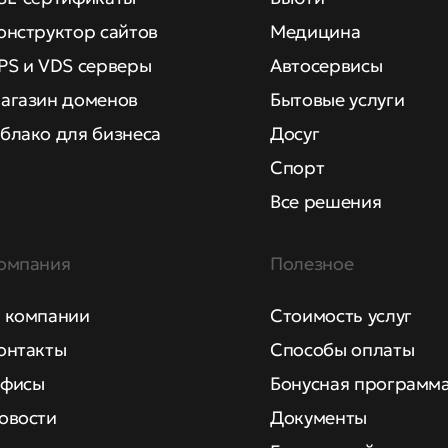
онструктор сайтов
Медицина
PS и VDS серверы
Автосервисы
агазин доменов
Бытовые услуги
блако для бизнеса
Досуг
Спорт
Все решения
омпания
Полезное
 компании
Стоимость услуг
онтакты
Способы оплаты
фисы
Бонусная программ
овости
Документы