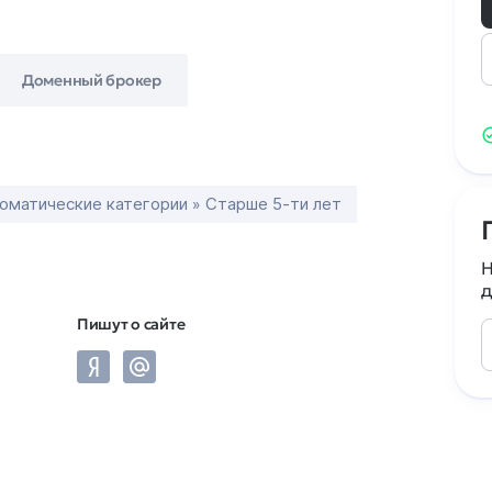
Доменный брокер
оматические категории » Старше 5-ти лет
Н
д
Пишут о сайте