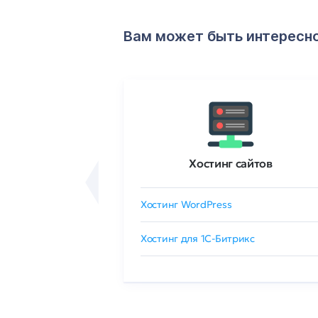
Вам может быть интересн
ртификаты
Хостинг сайтов
сертификат
Хостинг WordPress
 GlobalSign
Хостинг для 1C-Битрикс