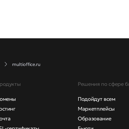
multioffice.ru
родукты
Решения по сфере б
омены
Подойдут всем
остинг
Маркетплейсы
очта
Образование
SL-сертификаты
Бьюти