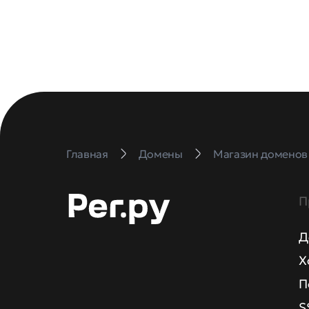
Главная
Домены
Магазин доменов
П
Д
Х
П
S