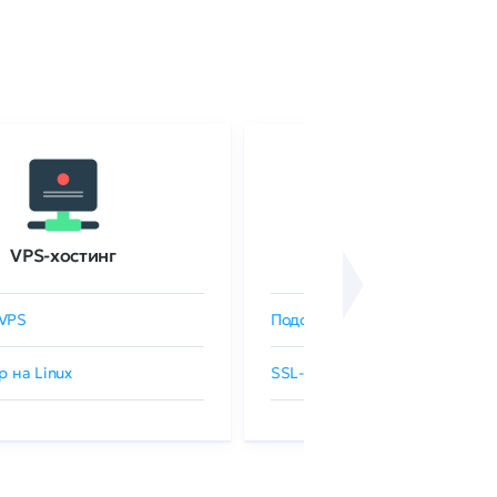
VPS-хостинг
SSL-сертификаты
VPS
Подобрать SSL-сертификат
р на Linux
SSL-сертификаты GlobalSign