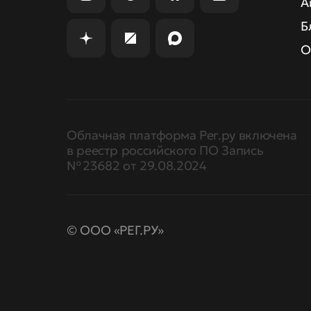
А
Б
О
Облачная платформа Рег.ру включена
в реестр российского ПО Запись
№ 23682 от 29.08.2024
© ООО «РЕГ.РУ»