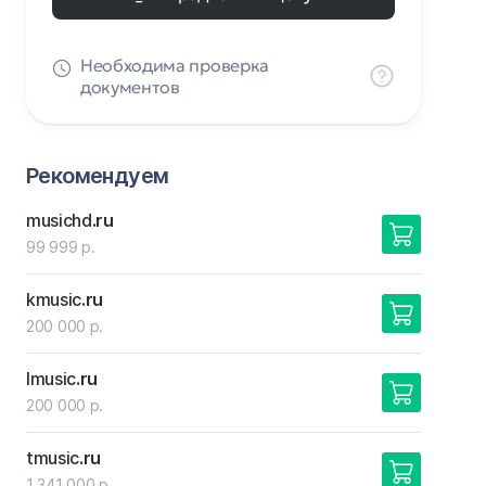
Необходима проверка
документов
Рекомендуем
musichd
.ru
99 999 р.
kmusic
.ru
200 000 р.
lmusic
.ru
200 000 р.
tmusic
.ru
1 341 000 р.