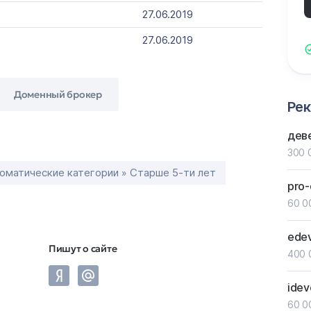
27.06.2019
27.06.2019
Доменный брокер
Ре
дев
300 
оматические категории » Старше 5-ти лет
pro-
60 0
ede
Пишут о сайте
400 
idev
60 0