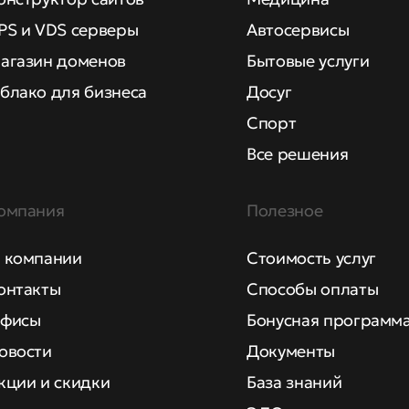
PS и VDS серверы
Автосервисы
агазин доменов
Бытовые услуги
блако для бизнеса
Досуг
Спорт
Все решения
омпания
Полезное
 компании
Стоимость услуг
онтакты
Способы оплаты
фисы
Бонусная программ
овости
Документы
кции и скидки
База знаний