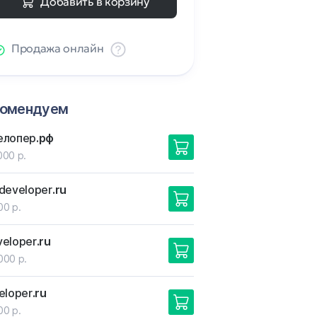
Добавить в корзину
Продажа онлайн
комендуем
елопер
.рф
000 р.
developer
.ru
00 р.
veloper
.ru
000 р.
eloper
.ru
00 р.