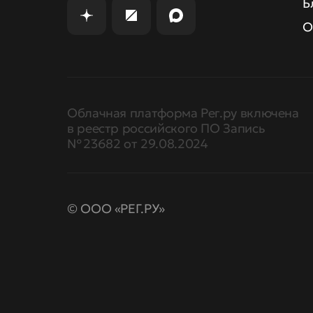
Б
О
Облачная платформа Рег.ру включена
в реестр российского ПО Запись
№ 23682 от 29.08.2024
© ООО «РЕГ.РУ»