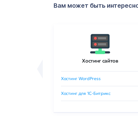
Вам может быть интересн
ртификаты
Хостинг сайтов
сертификат
Хостинг WordPress
 GlobalSign
Хостинг для 1C-Битрикс