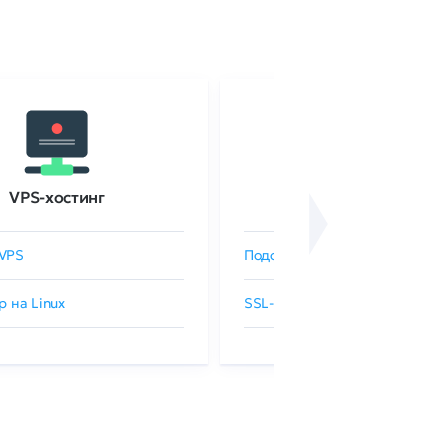
VPS-хостинг
SSL-сертификаты
VPS
Подобрать SSL-сертификат
р на Linux
SSL-сертификаты GlobalSign