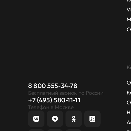
V
М
О
К
О
8 800 555-34-78
К
Бесплатный звонок по России
+7 (495) 580-11-11
О
Телефон в Москве
Н
А