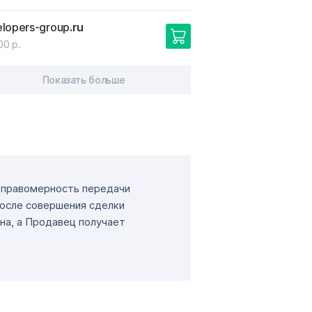
lopers-group
.ru
00 р.
Показать больше
т правомерность передачи
После совершения сделки
на, а Продавец получает