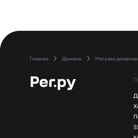
Главная
Домены
Магазин доменов
П
Д
Х
П
S
К