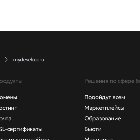
mydevelop.ru
родукты
Решения по сфере б
омены
Подойдут всем
остинг
Маркетплейсы
очта
Образование
SL-сертификаты
Бьюти
онструктор сайтов
Медицина