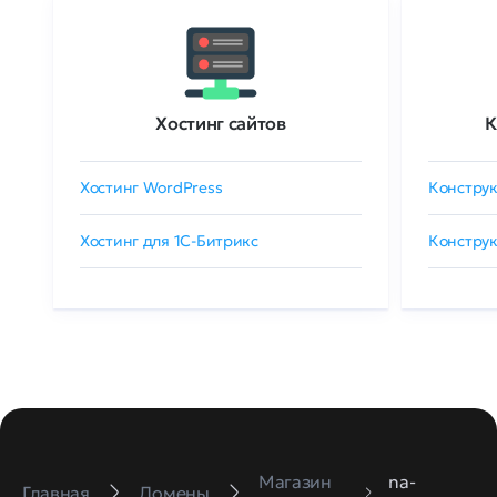
Хостинг сайтов
К
Хостинг WordPress
Конструк
Хостинг для 1C-Битрикс
Конструк
Магазин
na-
Главная
Домены