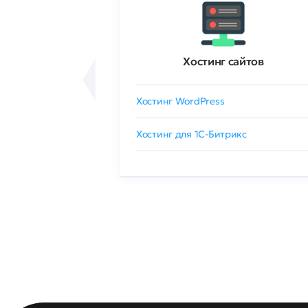
ртификаты
Хостинг сайтов
сертификат
Хостинг WordPress
 GlobalSign
Хостинг для 1C-Битрикс