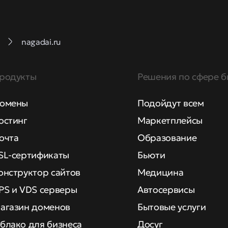
nagadai.ru
родукты
Решения по сфере б
омены
Подойдут всем
остинг
Маркетплейсы
очта
Образование
SL-сертификаты
Бьюти
онструктор сайтов
Медицина
PS и VDS серверы
Автосервисы
агазин доменов
Бытовые услуги
блако для бизнеса
Досуг