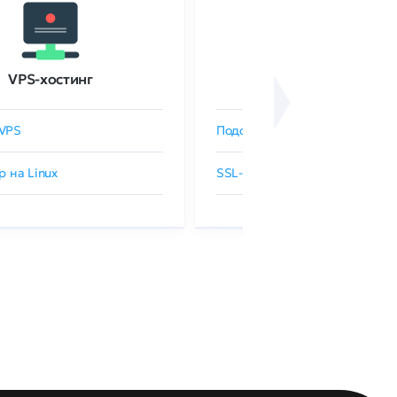
VPS-хостинг
SSL-сертификаты
VPS
Подобрать SSL-сертификат
р на Linux
SSL-сертификаты GlobalSign