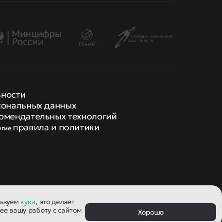
ьности
сональных данных
омендательных технологий
правила и политики
угие
льзуем
куки
, это делает
ее вашу работу с сайтом
Хорошо