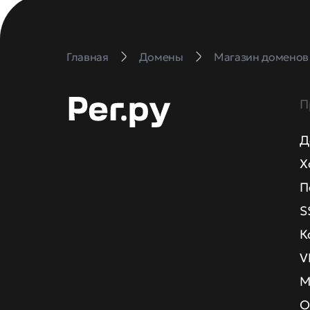
Главная
Домены
Магазин доменов
П
Д
Х
П
S
К
V
М
О