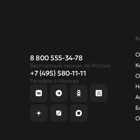
К
О
8 800 555-34-78
К
Бесплатный звонок по России
+7 (495) 580-11-11
О
Телефон в Москве
Н
А
Б
О