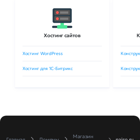
Хостинг сайтов
К
Хостинг WordPress
Конструк
Хостинг для 1C-Битрикс
Конструк
Магазин
Главная
Домены
naiso.ru