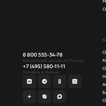
М
О
К
О
8 800 555-34-78
К
Бесплатный звонок по России
+7 (495) 580-11-11
О
Телефон в Москве
Н
А
Б
О