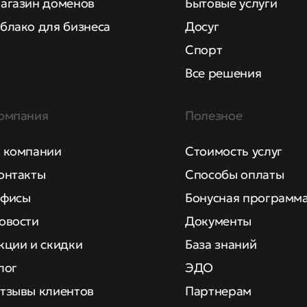
агазин доменов
Бытовые услуги
блако для бизнеса
Досуг
Спорт
Все решения
омпания
Полезное
 компании
Стоимость услуг
онтакты
Способы оплаты
фисы
Бонусная программ
овости
Документы
кции и скидки
База знаний
лог
ЭДО
тзывы клиентов
Партнерам