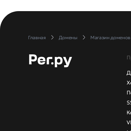
Главная
Домены
Магазин доменов
П
Д
Х
П
S
К
V