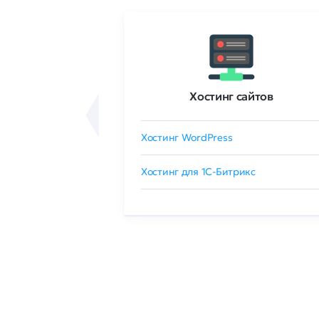
ртификаты
Хостинг сайтов
сертификат
Хостинг WordPress
 GlobalSign
Хостинг для 1C-Битрикс