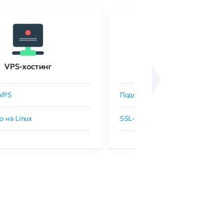
VPS-хостинг
SSL-сертификаты
VPS
Подобрать SSL-сертификат
р на Linux
SSL-сертификаты GlobalSign