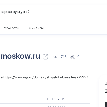
нфраструктура
Мои лоты
Финансы
tmoskow.ru
716
0
 https://www.reg.ru/domain/shop/lots-by-seller/22999?
Ц
06.08.2019