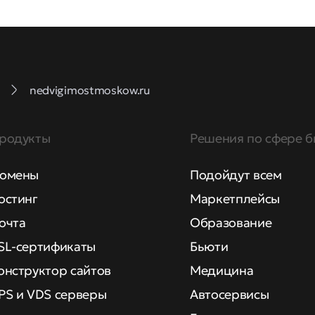
nedvigimostmoskow.ru
родукты
Решения по сфере б
омены
Подойдут всем
остинг
Маркетплейсы
очта
Образование
SL-сертификаты
Бьюти
онструктор сайтов
Медицина
PS и VDS серверы
Автосервисы