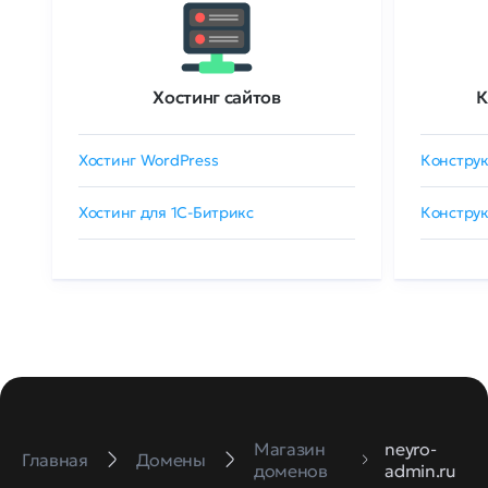
Хостинг сайтов
К
Хостинг WordPress
Конструк
Хостинг для 1C-Битрикс
Конструк
Магазин
neyro-
Главная
Домены
доменов
admin.ru