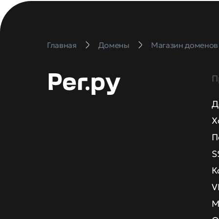
Главная
Домены
Магазин доменов
П
Д
Х
П
S
К
V
М