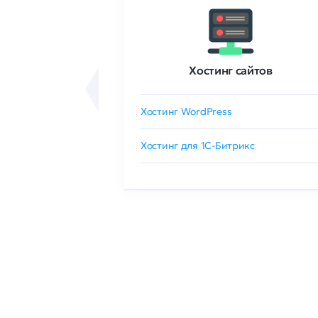
ртификаты
Хостинг сайтов
сертификат
Хостинг WordPress
 GlobalSign
Хостинг для 1C-Битрикс