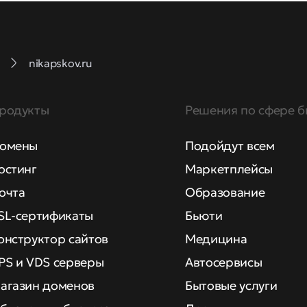
nikapskov.ru
родукты
Решения по сфере б
омены
Подойдут всем
остинг
Маркетплейсы
очта
Образование
SL-сертификаты
Бьюти
онструктор сайтов
Медицина
PS и VDS серверы
Автосервисы
агазин доменов
Бытовые услуги