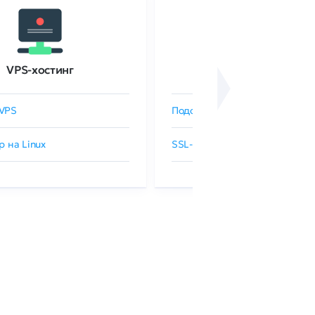
VPS-хостинг
SSL-сертификаты
VPS
Подобрать SSL-сертификат
р на Linux
SSL-сертификаты GlobalSign