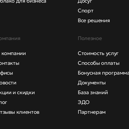
блако для бизнеса
Досуг
Спорт
Все решения
омпания
Полезное
 компании
Стоимость услуг
онтакты
Способы оплаты
фисы
Бонусная программ
овости
Документы
кции и скидки
База знаний
лог
ЭДО
тзывы клиентов
Партнерам