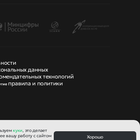
ьности
сональных данных
омендательных технологий
правила и политики
угие
льзуем
куки
, это делает
ее вашу работу с сайтом
Хорошо