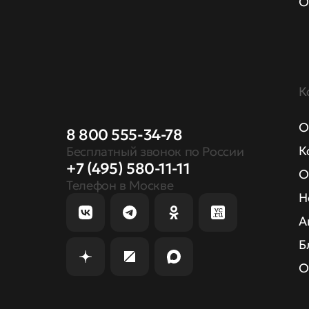
О
К
О
8 800 555-34-78
К
Бесплатный звонок по России
+7 (495) 580-11-11
О
Телефон в Москве
Н
А
Б
О