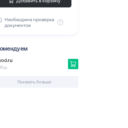
Добавить в корзину
Необходима проверка
документов
комендуем
vod
.ru
00 р.
Показать больше