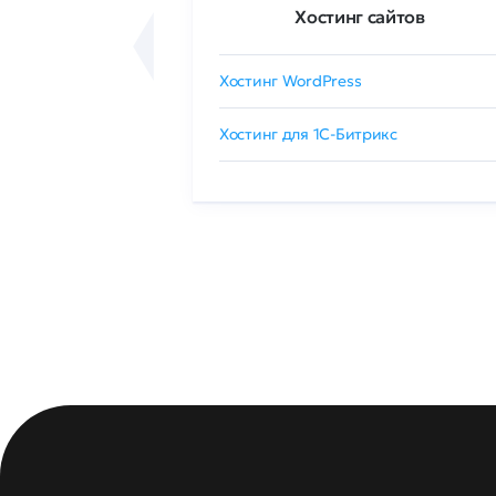
ртификаты
Хостинг сайтов
сертификат
Хостинг WordPress
 GlobalSign
Хостинг для 1C-Битрикс