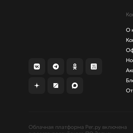
Ко
О 
Ко
Оф
Но
Ак
Бл
От
Облачная платформа Рег.ру включена