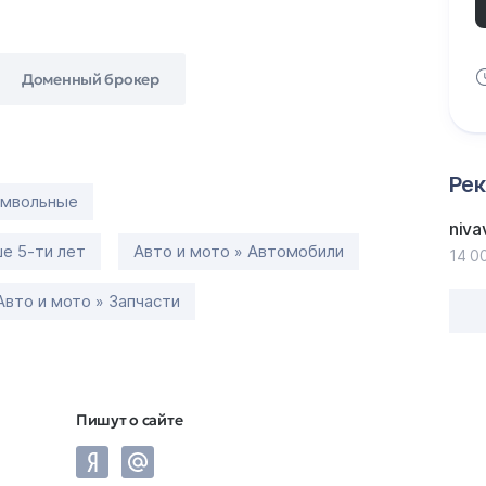
Доменный брокер
Ре
имвольные
niva
е 5-ти лет
Авто и мото » Автомобили
14 0
Авто и мото » Запчасти
Пишут о сайте