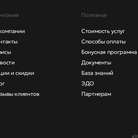
мпания
Полезное
компании
Стоимость услуг
нтакты
Способы оплаты
исы
Бонусная программа
вости
Документы
ции и скидки
База знаний
ог
ЭДО
зывы клиентов
Партнерам