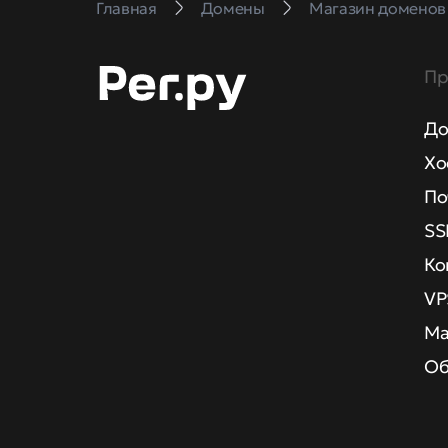
Главная
Домены
Магазин доменов
Пр
До
Хо
По
SS
Ко
VP
Ма
Об