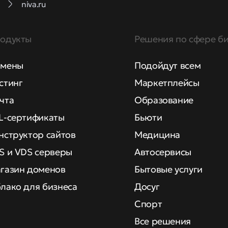
niva.ru
одукты
Решения по сфере би
мены
Подойдут всем
стинг
Маркетплейсы
чта
Образование
L-сертификаты
Бьюти
нструктор сайтов
Медицина
S и VDS серверы
Автосервисы
газин доменов
Бытовые услуги
лако для бизнеса
Досуг
Спорт
Все решения