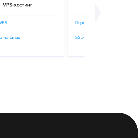
VPS-хостинг
SSL-сертификаты
VPS
Подобрать SSL-сертификат
р на Linux
SSL-сертификаты GlobalSign