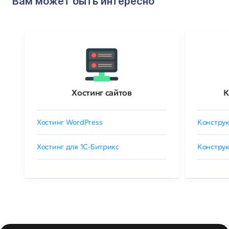
Вам может быть интересно
Хостинг сайтов
К
Хостинг WordPress
Конструк
Хостинг для 1C-Битрикс
Конструк