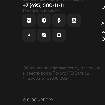
+7 (495) 580-11-11
О
Телефон в Москве
Н
А
Б
О
Облачная платформа Рег.ру включена
в реестр российского ПО Запись
№ 23682 от 29.08.2024
© ООО «РЕГ.РУ»