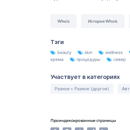
Whois
История Whois
Тэги
beauty
skin
wellness
крема
процедуры
север
Участвует в категориях
Разное » Разное (другое)
Авт
Проиндексированные страницы