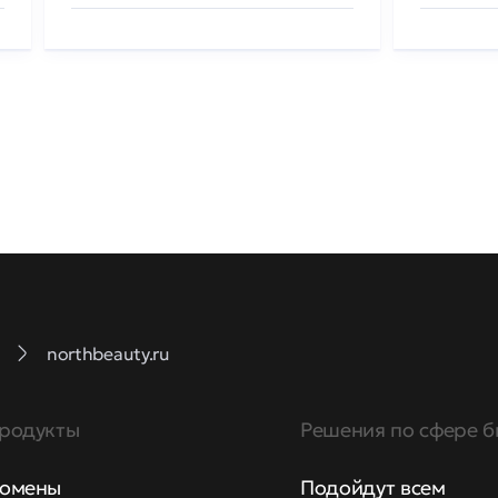
northbeauty.ru
родукты
Решения по сфере б
омены
Подойдут всем