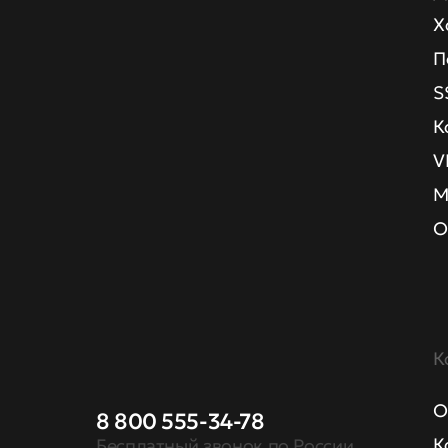
Х
П
S
К
V
М
О
К
О
8 800 555-34-78
К
Бесплатный звонок по России