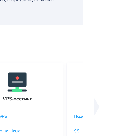
VPS-хостинг
SSL-сертификаты
VPS
Подобрать SSL-сертификат
р на Linux
SSL-сертификаты GlobalSign