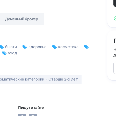
Доменный брокер
бьюти
здоровье
косметика
Н
уход
д
оматические категории » Старше 2-х лет
Пишут о сайте