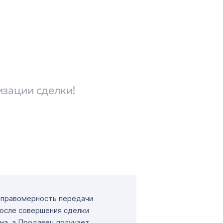
изации сделки!
т правомерность передачи
После совершения сделки
на, а Продавец получает