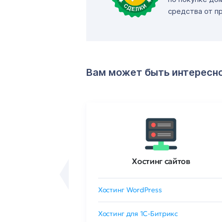
средства от п
Вам может быть интересн
ртификаты
Хостинг сайтов
сертификат
Хостинг WordPress
 GlobalSign
Хостинг для 1C-Битрикс