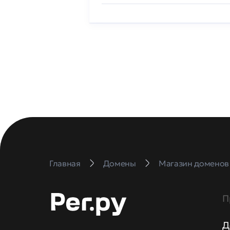
Главная
Домены
Магазин доменов
П
Д