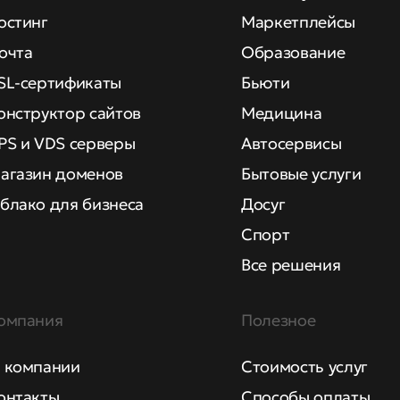
остинг
Маркетплейсы
очта
Образование
SL-сертификаты
Бьюти
онструктор сайтов
Медицина
PS и VDS серверы
Автосервисы
агазин доменов
Бытовые услуги
блако для бизнеса
Досуг
Спорт
Все решения
омпания
Полезное
 компании
Стоимость услуг
онтакты
Способы оплаты