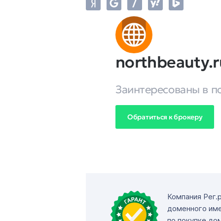
northbeauty.r
Заинтересованы в п
Обратиться к брокеру
Компания Рег.
доменного име
по покупке до