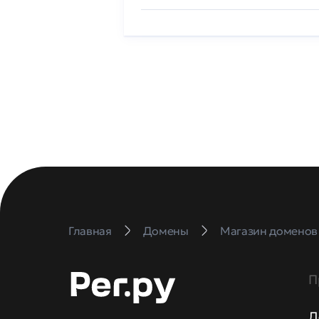
Главная
Домены
Магазин доменов
П
Д