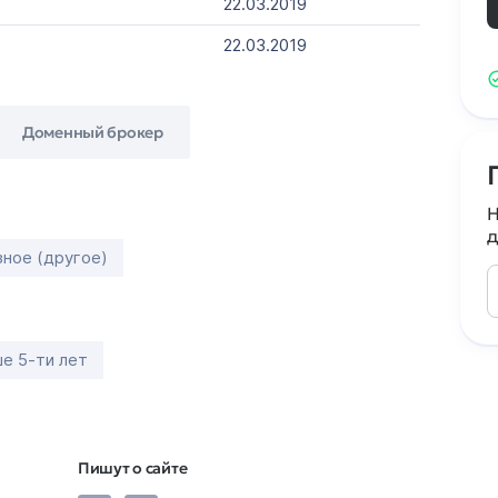
22.03.2019
22.03.2019
Доменный брокер
Н
д
зное (другое)
е 5-ти лет
Пишут о сайте