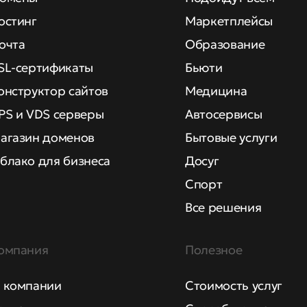
остинг
Маркетплейсы
очта
Образование
SL-сертификаты
Бьюти
онструктор сайтов
Медицина
PS и VDS серверы
Автосервисы
агазин доменов
Бытовые услуги
блако для бизнеса
Досуг
Спорт
Все решения
омпания
Полезное
 компании
Стоимость услуг