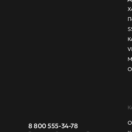
Х
П
S
К
V
М
О
К
О
8 800 555-34-78