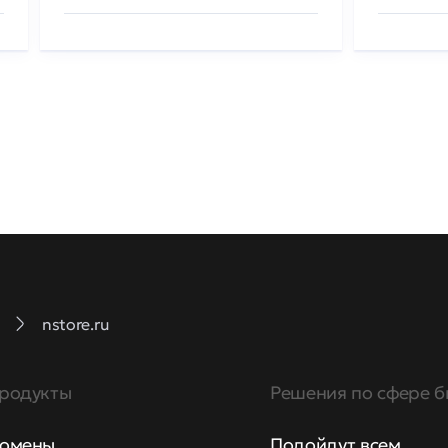
nstore.ru
родукты
Решения по сфере б
омены
Подойдут всем