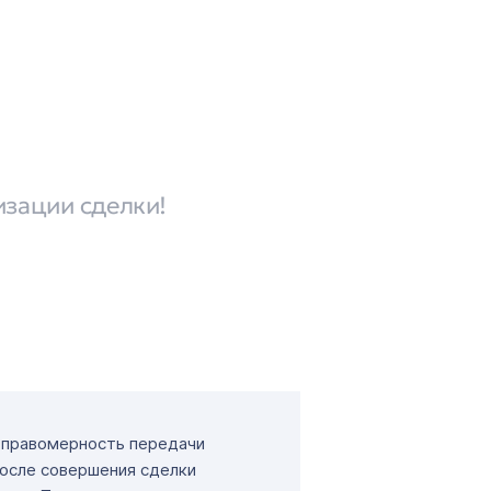
изации сделки!
т правомерность передачи
После совершения сделки