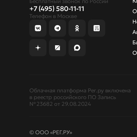
К
Бесплатный звонок по России
+7 (495) 580-11-11
О
Телефон в Москве
Н
А
Б
О
Облачная платформа Рег.ру включена
в реестр российского ПО Запись
№ 23682 от 29.08.2024
© ООО «РЕГ.РУ»