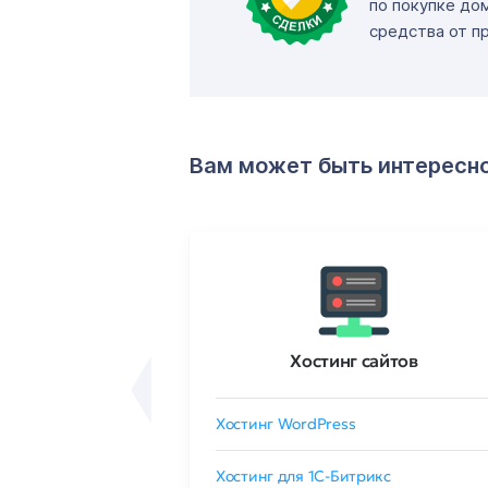
по покупке до
средства от п
Вам может быть интересн
ртификаты
Хостинг сайтов
сертификат
Хостинг WordPress
 GlobalSign
Хостинг для 1C-Битрикс