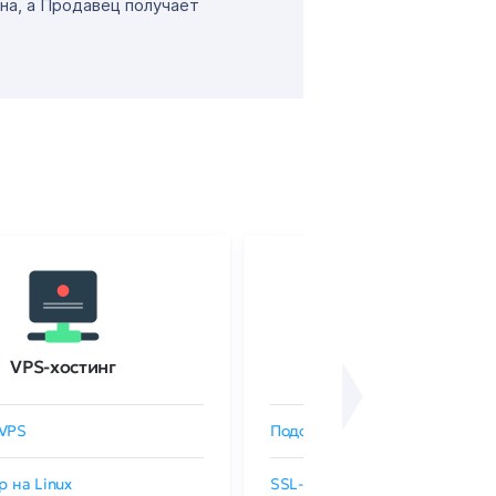
на, а Продавец получает
VPS-хостинг
SSL-сертификаты
VPS
Подобрать SSL-сертификат
р на Linux
SSL-сертификаты GlobalSign