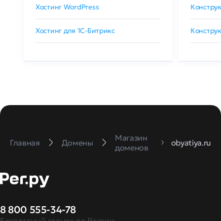
Хостинг WordPress
Конструк
Хостинг для 1C-Битрикс
Конструк
Магазин
Главная
Домены
obyatiya.ru
доменов
8 800 555-34-78
Бесплатный звонок по России