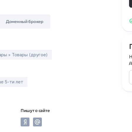
Доменный брокер
ары » Товары (другое)
Н
д
е 5-ти лет
Пишут о сайте