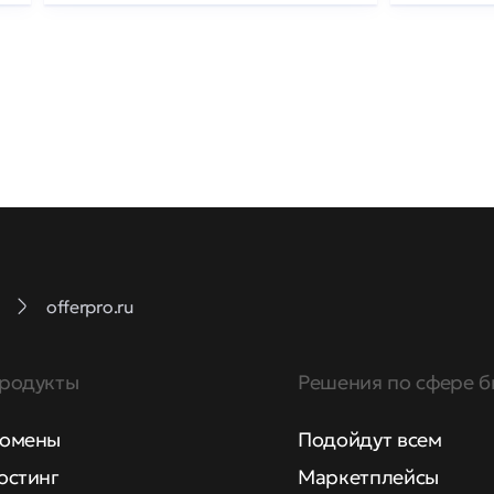
offerpro.ru
родукты
Решения по сфере б
омены
Подойдут всем
остинг
Маркетплейсы