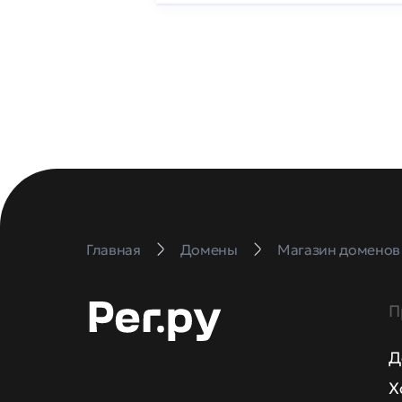
Главная
Домены
Магазин доменов
П
Д
Х