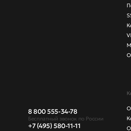
П
S
К
V
М
О
К
О
8 800 555-34-78
К
Бесплатный звонок по России
+7 (495) 580-11-11
О