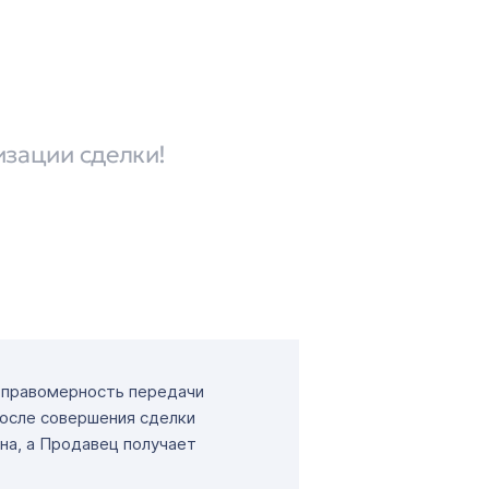
изации сделки!
т правомерность передачи
После совершения сделки
на, а Продавец получает