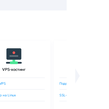
VPS-хостинг
SSL-сертификаты
VPS
Подобрать SSL-сертификат
р на Linux
SSL-сертификаты GlobalSign