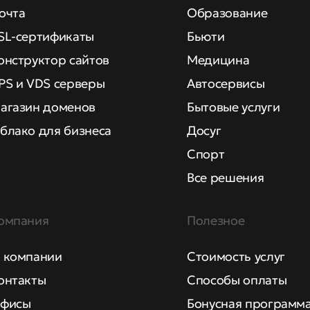
очта
Образование
SL-сертификаты
Бьюти
онструктор сайтов
Медицина
PS и VDS серверы
Автосервисы
агазин доменов
Бытовые услуги
блако для бизнеса
Досуг
Спорт
Все решения
омпания
Полезное
 компании
Стоимость услуг
онтакты
Способы оплаты
фисы
Бонусная программ