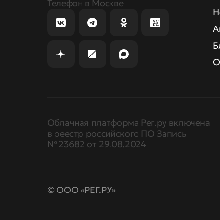
Телефон в Москве
Н
А
Б
О
Облачная платформа Рег.ру включена
в реестр российского ПО Запись
№ 23682 от 29.08.2024
© ООО «РЕГ.РУ»