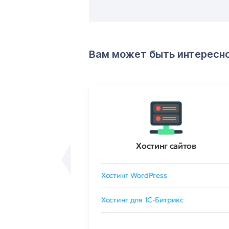
Вам может быть интересн
ртификаты
Хостинг сайтов
сертификат
Хостинг WordPress
 GlobalSign
Хостинг для 1C-Битрикс