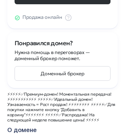
Продажа онлайн
Понравился домен?
Нужна помощь в переговорах —
доменный брокер поможет.
Доменный брокер
⚡⚡⚡⚡⚡✅Премиум-домен! Моментальная передача!
⚡⚡⚡⚡⚡⚡⚡⚡⚡⚡⚡ ⚡⚡⚡⚡⚡✅Идеальный домен!
Узнаваемость = Рост продаж! ⚡⚡⚡⚡⚡⚡⚡⚡ ⚡⚡⚡⚡⚡✅Для
покупки нажмите кнопку "Добавить в
корзину"⚡⚡⚡⚡⚡⚡⚡ ⚡⚡⚡⚡⚡✅Распродажа! На
следующей неделе повышение цены! ⚡⚡⚡⚡⚡
О домене