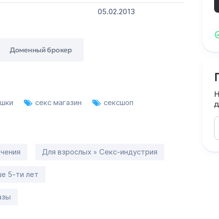
05.02.2013
Доменный брокер
Н
ушки
секс магазин
сексшоп
д
ечения
Для взрослых » Секс-индустрия
е 5-ти лет
азы