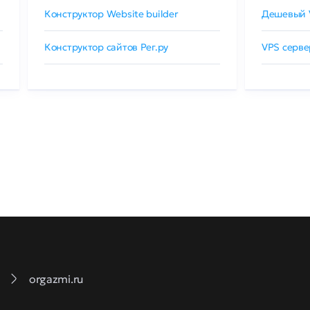
Конструктор Website builder
Дешевый 
Конструктор сайтов Рег.ру
VPS серве
orgazmi.ru