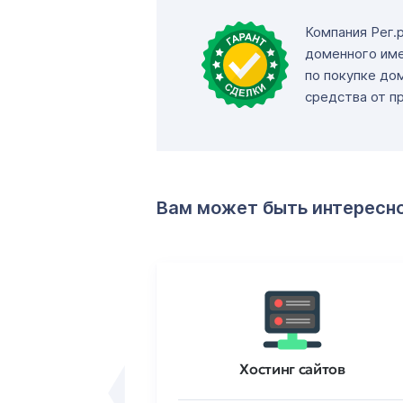
Компания Рег.
доменного име
по покупке до
средства от п
Вам может быть интересн
ртификаты
Хостинг сайтов