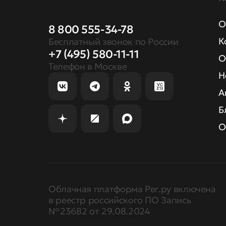
О
8 800 555-34-78
К
Бесплатный звонок по России
+7 (495) 580-11-11
О
Телефон в Москве
Н
А
Б
О
Облачная платформа Рег.ру включена
в реестр российского ПО Запись
№ 23682 от 29.08.2024