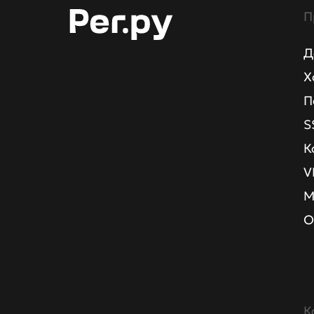
П
Д
Х
П
S
К
V
М
О
К