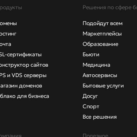
родукты
Решения по сфере б
омены
Подойдут всем
остинг
Маркетплейсы
очта
Образование
SL-сертификаты
Бьюти
онструктор сайтов
Медицина
PS и VDS серверы
Автосервисы
агазин доменов
Бытовые услуги
блако для бизнеса
Досуг
Спорт
Все решения
омпания
Полезное