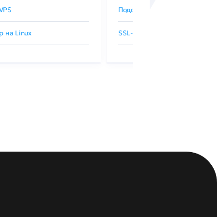
VPS
Подобрать SSL-сертификат
р на Linux
SSL-сертификаты GlobalSign