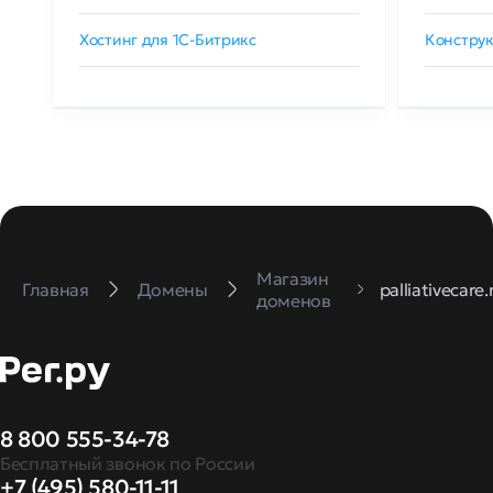
Хостинг для 1C-Битрикс
Конструк
Магазин
Главная
Домены
palliativecare.
доменов
8 800 555-34-78
Бесплатный звонок по России
+7 (495) 580-11-11