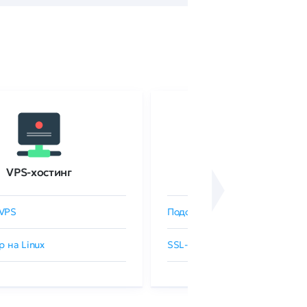
VPS-хостинг
SSL-сертификаты
VPS
Подобрать SSL-сертификат
р на Linux
SSL-сертификаты GlobalSign