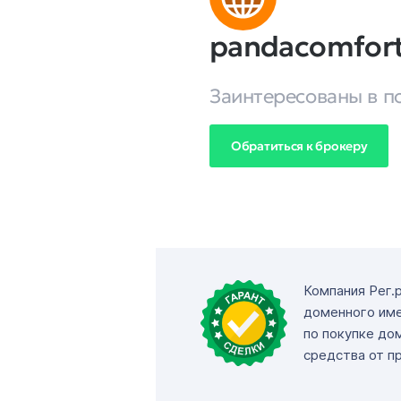
pandacomfort
Заинтересованы в п
Обратиться к брокеру
Компания Рег.
доменного име
по покупке до
средства от п