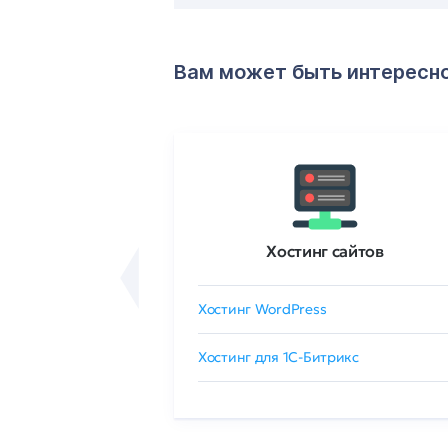
Вам может быть интересн
ртификаты
Хостинг сайтов
сертификат
Хостинг WordPress
 GlobalSign
Хостинг для 1C-Битрикс