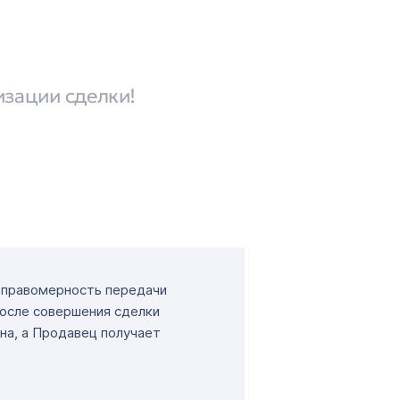
изации сделки!
т правомерность передачи
После совершения сделки
на, а Продавец получает