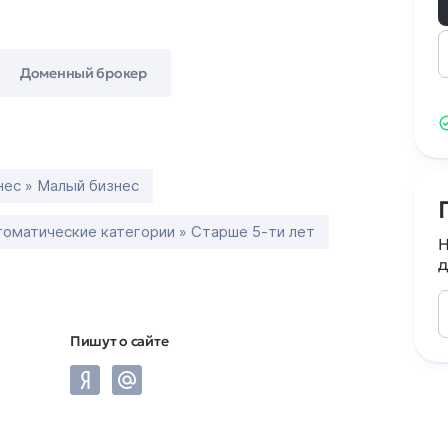
Доменный брокер
нес » Малый бизнес
томатические категории » Старше 5-ти лет
Н
д
Пишут о сайте