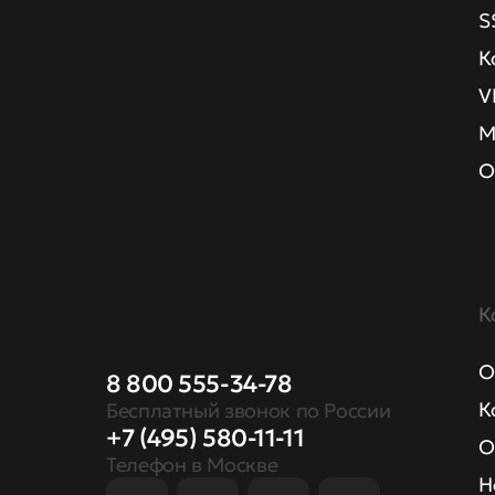
S
К
V
М
О
К
О
8 800 555-34-78
К
Бесплатный звонок по России
+7 (495) 580-11-11
О
Телефон в Москве
Н