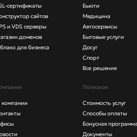
SL-сертификаты
Бьюти
онструктор сайтов
Медицина
PS и VDS серверы
Автосервисы
агазин доменов
Бытовые услуги
блако для бизнеса
Досуг
Спорт
Все решения
омпания
Полезное
 компании
Стоимость услуг
онтакты
Способы оплаты
фисы
Бонусная программ
овости
Документы