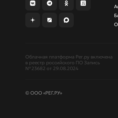
А
Б
О
Облачная платформа Рег.ру включена
в реестр российского ПО Запись
№ 23682 от 29.08.2024
© ООО «РЕГ.РУ»