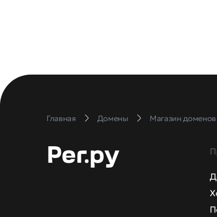
Главная
Домены
Магазин доменов
П
Д
Х
П