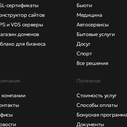
SL-сертификаты
Бьюти
онструктор сайтов
Медицина
PS и VDS серверы
Автосервисы
агазин доменов
Бытовые услуги
блако для бизнеса
Досуг
Спорт
Все решения
омпания
Полезное
 компании
Стоимость услуг
онтакты
Способы оплаты
фисы
Бонусная программ
овости
Документы