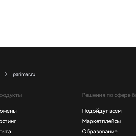
parimar.ru
родукты
Решения по сфере б
омены
Подойдут всем
остинг
Маркетплейсы
очта
Образование