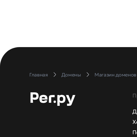
Главная
Домены
Магазин доменов
П
Д
Х
П