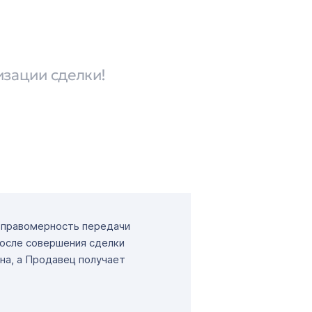
изации сделки!
т правомерность передачи
После совершения сделки
на, а Продавец получает