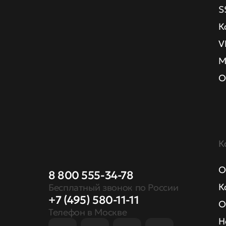
S
К
V
М
О
К
О
8 800 555-34-78
К
Бесплатный звонок по России
+7 (495) 580-11-11
О
Телефон в Москве
Н