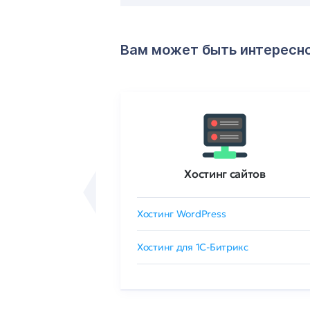
Вам может быть интересн
ртификаты
Хостинг сайтов
сертификат
Хостинг WordPress
 GlobalSign
Хостинг для 1C-Битрикс