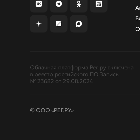
А
Б
О
Облачная платформа Рег.ру включена
в реестр российского ПО Запись
№ 23682 от 29.08.2024
© ООО «РЕГ.РУ»