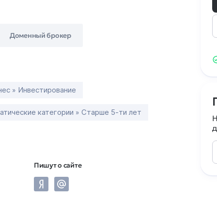
Доменный брокер
нес » Инвестирование
атические категории » Старше 5-ти лет
Н
д
Пишут о сайте