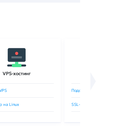
VPS-хостинг
SSL-сертификаты
VPS
Подобрать SSL-сертификат
р на Linux
SSL-сертификаты GlobalSign